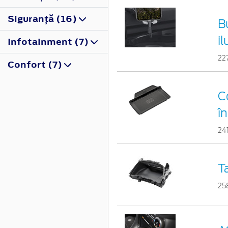
Siguranţă (16)
B
i
Infotainment (7)
22
Confort (7)
C
în
24
T
25