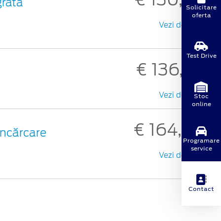
grată
Solicitare
oferta
Vezi detalii
Test Drive
€ 136,56
Vezi detalii
Stoc
online
€ 164,08
 încărcare
Programare
service
Vezi detalii
Contact