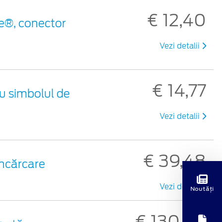
€ 12,40
e®, conector
Vezi detalii
€ 14,77
cu simbolul de
Vezi detalii
€ 39,48
încărcare
Vezi detalii
Noutăți
€ 130,30