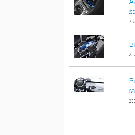
A
s
25
B
22
B
r
23