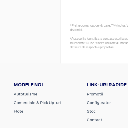
*Preţ recomandat de vânzare, TVA inclus. Vă
disponibil.
*Accesoriile identificate sunt accesorii alese
Bluetooth SIG, Inc. și orice utilizare a un
deținute de respectivii proprietari
MODELE NOI
LINK-URI RAPIDE
Autoturisme
Promotii
Comerciale & Pick Up-uri
Configurator
Flote
Stoc
Contact