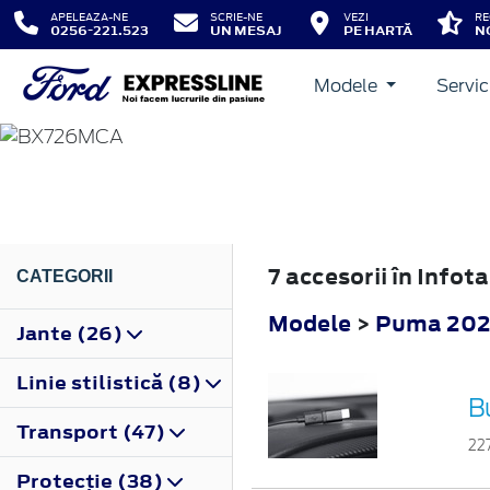
APELEAZA-NE
SCRIE-NE
VEZI
RE
0256-221.523
UN MESAJ
PE HARTĂ
N
Modele
Servic
PUMA
2024
7 accesorii în Inf
CATEGORII
Modele
>
Puma 20
Jante (26)
Linie stilistică (8)
B
Transport (47)
22
Protecţie (38)