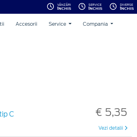
VÂNZĂRI
SERVICE
DIVERSE
ÎNCHIS
ÎNCHIS
ÎNCHIS
ii
Accesorii
Service
Compania
€ 5,35
tip C
Vezi detalii