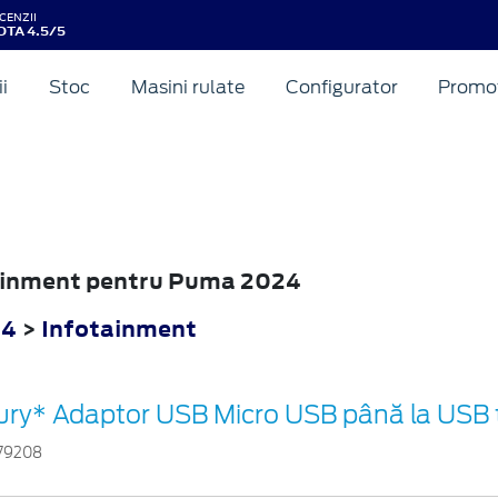
CENZII
OTA 4.5/5
ii
Stoc
Masini rulate
Configurator
Promot
otainment pentru Puma 2024
24
>
Infotainment
ury* Adaptor USB Micro USB până la USB 
79208