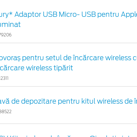
ury* Adaptor USB Micro- USB pentru Appl
luminat
79206
ovoraș pentru setul de încărcare wireless 
cărcare wireless tipărit
12311
avă de depozitare pentru kitul wireless de 
88522