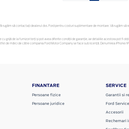
 rugăm să contactaţi dealerul dvs. Ford pentru costuri suplimentare de montare. Vă rugăm să rețin
 cu grijă de la furnizori terți și pot avea diferite condiții de garanție, iar detaliile acestora pot f
or astfel de mărci de către compania Ford Motor Company se face sub licență. Denumirea iPhone/iPo
FINANTARE
SERVICE
Persoane fizice
Garantii si re
Persoane juridice
Ford Servic
Accesorii
Rechemari i