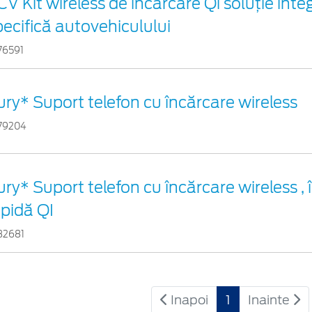
CV Kit wireless de încărcare Qi soluție inte
pecifică autovehiculului
76591
ury* Suport telefon cu încărcare wireless
79204
ury* Suport telefon cu încărcare wireless ,
apidă QI
32681
Inapoi
1
Inainte