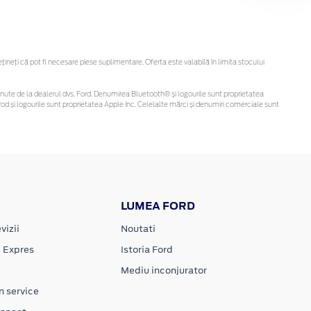
eți că pot fi necesare piese suplimentare. Oferta este valabilă în limita stocului
i obținute de la dealerul dvs. Ford. Denumirea Bluetooth® și logourile sunt proprietatea
d și logourile sunt proprietatea Apple Inc. Celelalte mărci și denumiri comerciale sunt
LUMEA FORD
vizii
Noutati
e Expres
Istoria Ford
Mediu inconjurator
n service