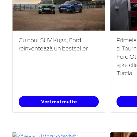
Cu noul SUV Kuga, Ford
Primele 
reinventează un bestseller
și Tour
Ford Ot
spre cli
Turcia
Vezi mai multe