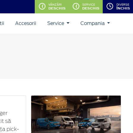
VÂNZĂRI
SERVICE
DIVERSE
DESCHIS
DESCHIS
ÎNCHIS
ii
Accesorii
Service
Compania
ger
it să
ţa pick-