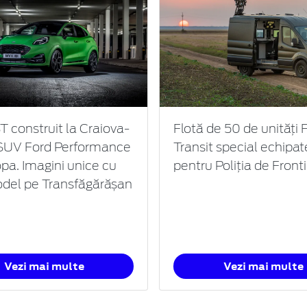
 construit la Craiova-
Flotă de 50 de unități 
SUV Ford Performance
Transit special echipat
opa. Imagini unice cu
pentru Poliția de Front
del pe Transfăgărășan
Vezi mai multe
Vezi mai multe