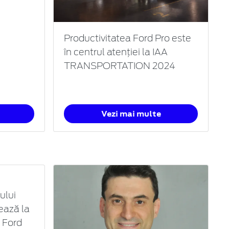
Productivitatea Ford Pro este
în centrul atenției la IAA
TRANSPORTATION 2024
Vezi mai multe
ului
ează la
e Ford