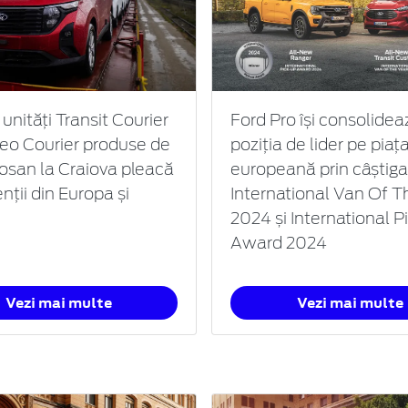
unități Transit Courier
Ford Pro își consolidea
neo Courier produse de
poziția de lider pe piaț
osan la Craiova pleacă
europeană prin câștig
enții din Europa și
International Van Of T
2024 și International P
Award 2024
Vezi mai multe
Vezi mai multe