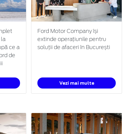
mplet
Ford Motor Company își
 la
extinde operațiunile pentru
upă ce a
soluții de afaceri în București
cord de
ii
Vezi mai multe