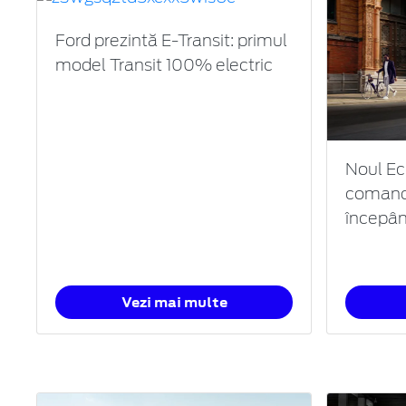
Ford prezintă E-Transit: primul
model Transit 100% electric
Noul Ec
comand
începân
Vezi mai multe