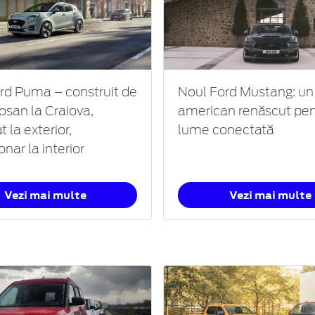
rd Puma – construit de
Noul Ford Mustang: un
osan la Craiova,
american renăscut pen
t la exterior,
lume conectată
onar la interior
Vezi mai multe
Vezi mai multe