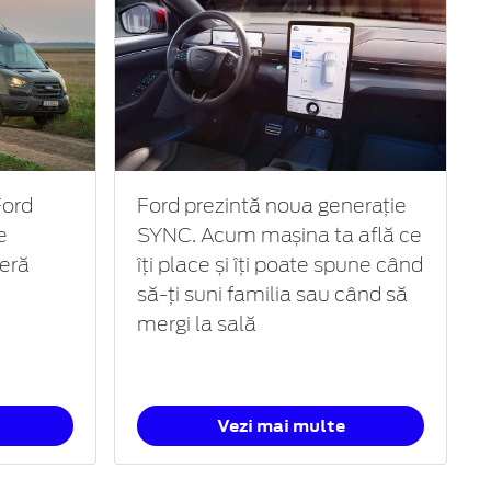
Ford
Ford prezintă noua generație
e
SYNC. Acum mașina ta află ce
ieră
îți place și îți poate spune când
să-ți suni familia sau când să
mergi la sală
Vezi mai multe