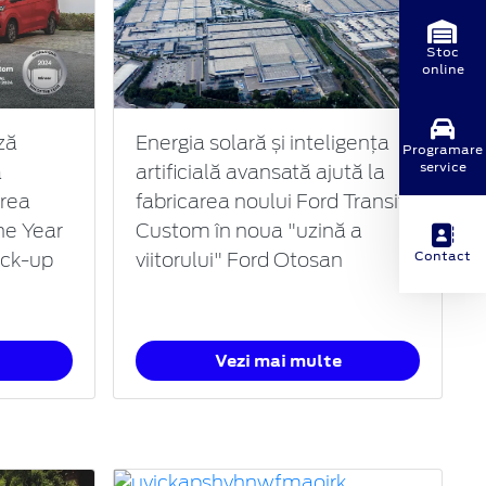
Stoc
online
ză
Energia solară și inteligența
Programare
service
a
artificială avansată ajută la
area
fabricarea noului Ford Transit
he Year
Custom în noua "uzină a
Contact
ick-up
viitorului" Ford Otosan
Vezi mai multe