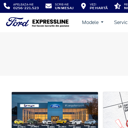
APELEAZA-NE
SCRIE-NE
VEZI
RE
0256-221.523
UN MESAJ
PE HARTĂ
N
Modele
Servic