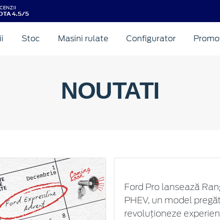
CENZII
OTA 4.5/5
ii
Stoc
Masini rulate
Configurator
Promot
NOUTATI
Ford Pro lansează Ran
PHEV, un model pregăt
revoluţioneze experien