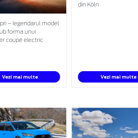
din Köln
pri – legendarul model
sub forma unui
er coupé electric
Vezi mai multe
Vezi mai multe