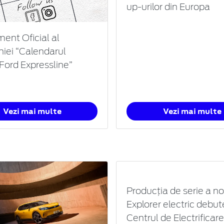
up-urilor din Europa
ent Oficial al
ei “Calendarul
Ford Expressline”
Vezi mai multe
Vezi mai multe
Producția de serie a no
Explorer electric debut
Centrul de Electrificar