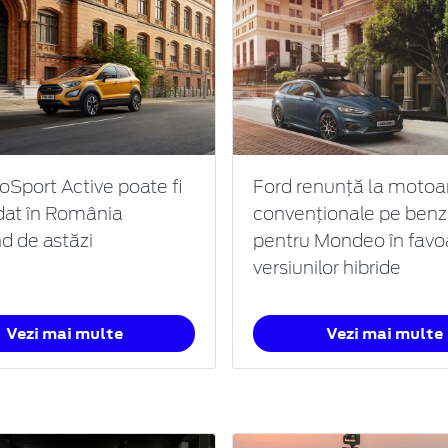
oSport Active poate fi
Ford renunță la motoa
at în România
convenționale pe benz
d de astăzi
pentru Mondeo în favo
versiunilor hibride
Vezi mai multe
Vezi mai multe