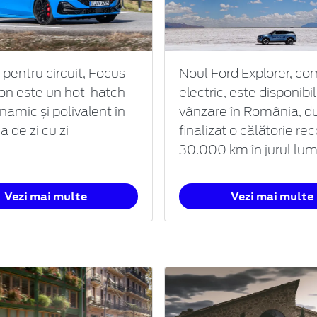
 pentru circuit, Focus
Noul Ford Explorer, co
ion este un hot-hatch
electric, este disponibil
inamic și polivalent în
vânzare în România, d
ea de zi cu zi
finalizat o călătorie re
30.000 km în jurul lum
Vezi mai multe
Vezi mai multe