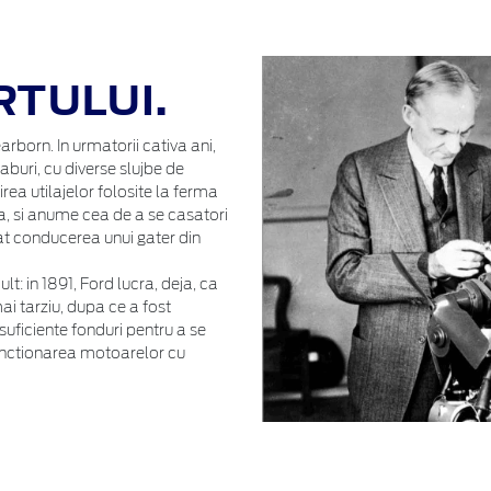
TULUI.
arborn. In urmatorii cativa ani,
buri, cu diverse slujbe de
irea utilajelor folosite la ferma
a, si anume cea de a se casatori
uat conducerea unui gater din
 in 1891, Ford lucra, deja, ca
ai tarziu, dupa ce a fost
 suficiente fonduri pentru a se
unctionarea motoarelor cu