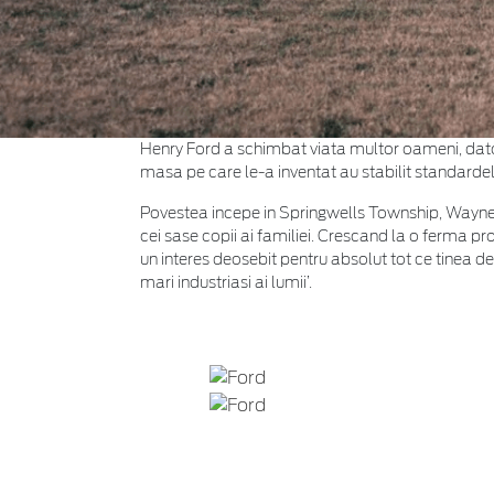
Henry Ford a schimbat viata multor oameni, dator
masa pe care le-a inventat au stabilit standardel
Povestea incepe in Springwells Township, Wayne Co
cei sase copii ai familiei. Crescand la o ferma pr
un interes deosebit pentru absolut tot ce tinea d
mari industriasi ai lumii’.