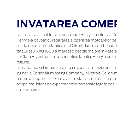
INVATAREA COMER
Ucenicia sa a tinut trei ani, dupa care Henry s-a intors la De
Henry s-a ocupat cu repararea si operarea motoarelor pe a
scurta durata intr-o fabrica din Detroit, dar si cu imbunatat
tatalui sau. Anul 1888 a marcat o decizie majora in viata s
cu Clara Bryant; pentru a-si intretine familia, Henry a prel
regiune.
Urmatoarea schimbare majora nu avea sa intarzie prea mult:
inginer la Edison Illuminating Company, in Detroit. Doi ani m
promovat inginer-sef, Ford avea, in sfarsit, suficient timp si
ocupa mai intens de experimentele personale legate de f
ardere interna.