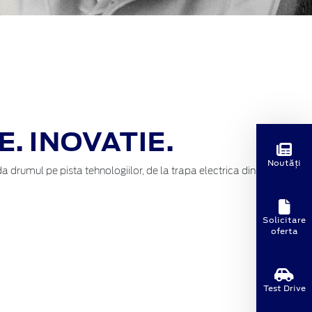
. INOVATIE.
Noutăți
 drumul pe pista tehnologiilor, de la trapa electrica din
Solicitare
oferta
Test Drive