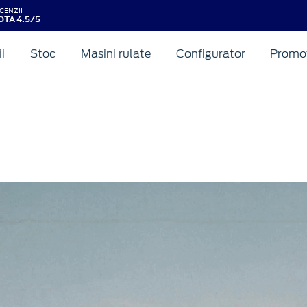
CENZII
OTA 4.5/5
ii
Stoc
Masini rulate
Configurator
Promot