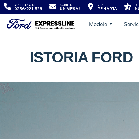
APELEAZA-NE
SCRIE-NE
VEZI
RE
0256-221.523
UN MESAJ
PE HARTĂ
N
Modele
Servic
ISTORIA FORD