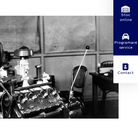
Stoc
online
Programare
service
Contact