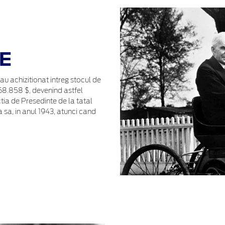
E
 au achizitionat intreg stocul de
.568.858 $, devenind astfel
ctia de Presedinte de la tatal
sa, in anul 1943, atunci cand