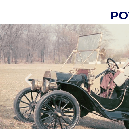
PO
Inapoi