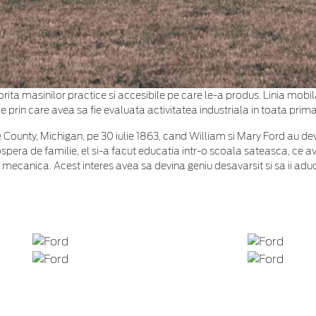
ita masinilor practice si accesibile pe care le-a produs. Linia mobil
e prin care avea sa fie evaluata activitatea industriala in toata prim
unty, Michigan, pe 30 iulie 1863, cand William si Mary Ford au deveni
ospera de familie, el si-a facut educatia intr-o scoala sateasca, ce a
e mecanica. Acest interes avea sa devina geniu desavarsit si sa ii adu