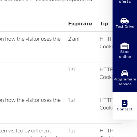
oferta
Expirare
Tip
Test Drive
on how the visitor uses the
2 ani
HTTP
Cookie
Stoc
online
1 zi
HTTP
Cookie
Programare
service
on how the visitor uses the
1 zi
HTTP
Cookie
Contact
n visited by different
1 zi
HTTP