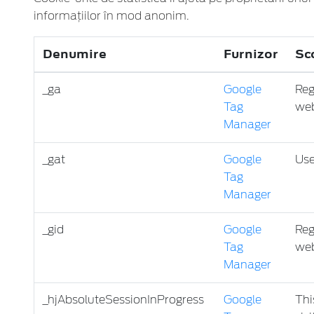
informaţiilor în mod anonim.
Denumire
Furnizor
Sc
_ga
Google
Reg
Tag
web
Manager
_gat
Google
Use
Tag
Manager
_gid
Google
Reg
Tag
web
Manager
_hjAbsoluteSessionInProgress
Google
Thi