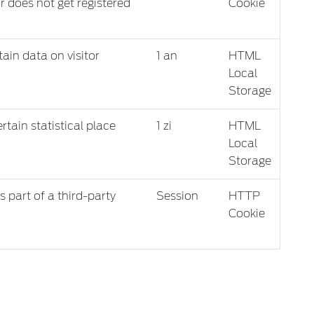
tor does not get registered
Cookie
tain data on visitor
1 an
HTML
Local
Storage
rtain statistical place
1 zi
HTML
Local
Storage
s part of a third-party
Session
HTTP
Cookie