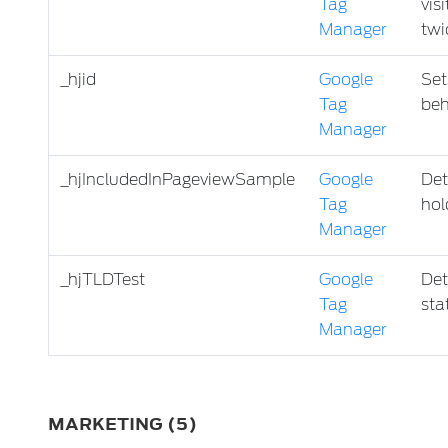
Tag
vis
Manager
twi
_hjid
Google
Set
Tag
beh
Manager
_hjIncludedInPageviewSample
Google
Det
Tag
hol
Manager
_hjTLDTest
Google
Det
Tag
sta
Manager
MARKETING (5)