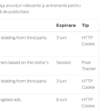
afişa anunţuri relevante şi antrenante pentru
ă de publicitate.
Expirare
Tip
 bidding from third party
3 luni
HTTP
Cookie
ers based on the visitor's
Session
Pixel
Tracker
 bidding from third party
3 luni
HTTP
Cookie
argeted ads.
6 luni
HTTP
Cookie