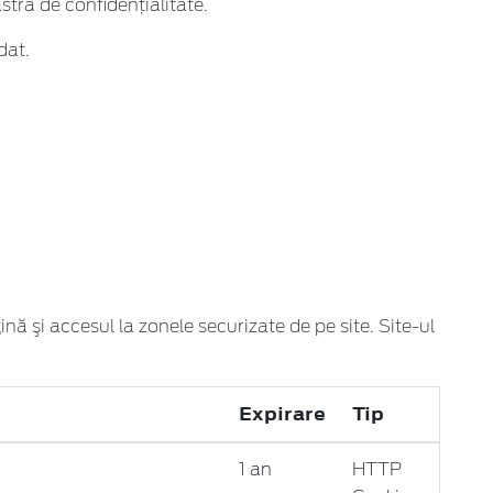
tră de confidențialitate.
dat.
ină şi accesul la zonele securizate de pe site. Site-ul
Expirare
Tip
1 an
HTTP