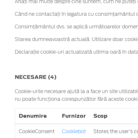
Aflați mai multe despre cine suntem, cum ne puteți 
Când ne contactați în legatura cu consimțamântul dv
Consimţământul dvs. se aplică următoarelor domeni
Starea dumneavoastră actuală: Utilizare doar cooki
Declaraţie cookie-uri actualizată ultima oară în da
NECESARE (4)
Cookie-urile necesare ajută la a face un site utilizab
nu poate funcţiona corespunzător fără aceste cookie
Denumire
Furnizor
Scop
CookieConsent
Cookiebot
Stores the user's 