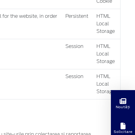
Cookie
 for the website, in order
Persistent
HTML
Local
Storage
Session
HTML
Local
Storage
Session
HTML
Local
Storage
Noutăți
Solicitare
cu site-urile prin colectarea şi raportarea