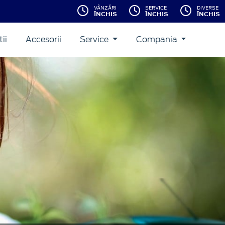
VÂNZĂRI
SERVICE
DIVERSE
ÎNCHIS
ÎNCHIS
ÎNCHIS
ii
Accesorii
Service
Compania