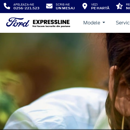
APELEAZA-NE
SCRIE-NE
VEZI
RE
0256-221.523
UN MESAJ
PE HARTĂ
N
Modele
Servic