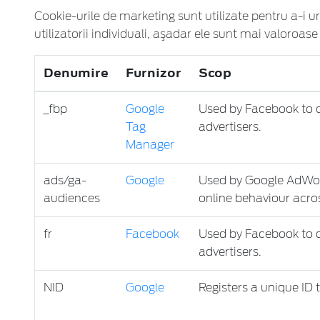
Cookie-urile de marketing sunt utilizate pentru a-i urm
utilizatorii individuali, aşadar ele sunt mai valoroase
Denumire
Furnizor
Scop
_fbp
Google
Used by Facebook to de
Tag
advertisers.
Manager
ads/ga-
Google
Used by Google AdWords
audiences
online behaviour acro
fr
Facebook
Used by Facebook to de
advertisers.
NID
Google
Registers a unique ID t