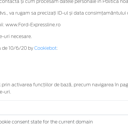
contacta și cum procesăm datele personale în Politica noas
s., va rugam sa precizați ID-ul și data consimțamântului 
i: www.Ford-Expressline.ro
e-uri necesare.
ta de 10/6/20 by
Cookiebot
:
il prin activarea funcţiilor de bază, precum navigarea în pag
-uri.
cookie consent state for the current domain