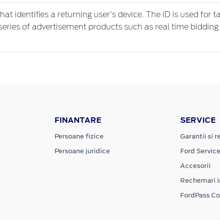
that identifies a returning user's device. The ID is used for
series of advertisement products such as real time bidding
FINANTARE
SERVICE
Persoane fizice
Garantii si re
Persoane juridice
Ford Servic
Accesorii
Rechemari i
FordPass C