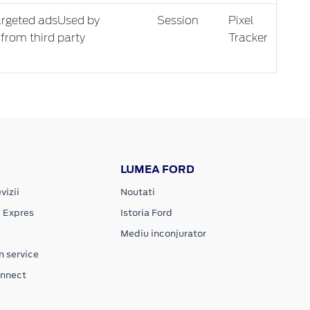
 targeted adsUsed by
Session
Pixel
 from third party
Tracker
LUMEA FORD
vizii
Noutati
e Expres
Istoria Ford
Mediu inconjurator
n service
onnect