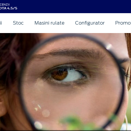
CENZII
OTA 4.5/5
ii
Stoc
Masini rulate
Configurator
Promot