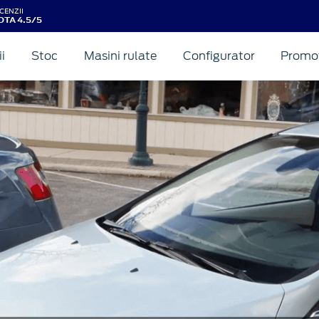
CENZII
OTA 4.5/5
ii
Stoc
Masini rulate
Configurator
Promot