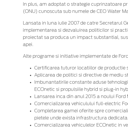
In plus, am adoptat o strategie cuprinzatoare pri
(ONU) cunoscuta sub numele de CEO Water Ma
Lansata in luna iulie 2007 de catre Secretarul Ge
implementarea si dezvaluirea politicilor si pract
proiectat sa produca un impact substantial, sust
apei.
Alte programe si initiative implementate de Ford 
Certificarea tuturor locatiilor de product
Aplicarea de politici si directive de mediu st
Imbunantatirile constante aduse tehnologii
ECOnetic si propulsiile hybrid si plug-in hyb
Lansarea inca din anul 2015 a noului Ford M
Comercializarea vehiculului full-electric F
Completarea gamei oferite spre comerciali
pietele unde exista infrastructura dedicata
Comercializarea vehiculelor ECOnetic in ve