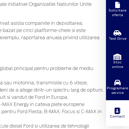
e initiativei Organizatiei Natiunilor Unite
Solicitare
oferta
rivat asista companiile in dezvoltarea,
te bazat pe cinci platforme-cheie si este
 exemplu, raportarea anuala privind utilizarea
Test Drive
Stoc
online
 global principal pentru probleme de mediu.
 sau motorina, transmisiile cu 6 viteze,
Programare
deni de a allege dintr-un spectru larg de optiuni.
service
uit si vandut de Ford in Europa.
d C-MAX Energy in cateva piete europene.
) pentru Ford Fiesta, B-MAX, Focus si C-MAX in
Contact
.
ule diesel Ford si utilizarea de tehnologii