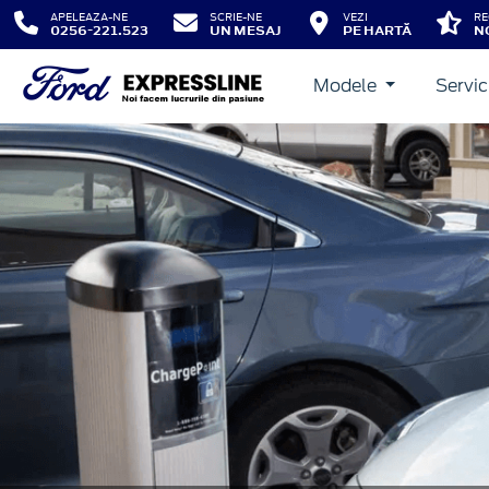
APELEAZA-NE
SCRIE-NE
VEZI
RE
0256-221.523
UN MESAJ
PE HARTĂ
N
Modele
Servic