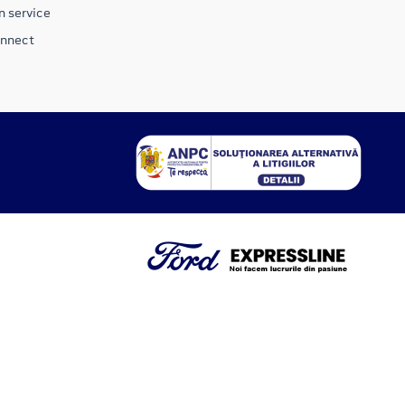
n service
onnect