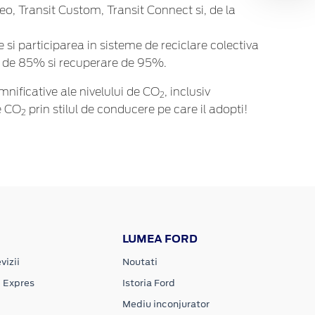
o, Transit Custom, Transit Connect si, de la
e si participarea in sisteme de reciclare colectiva
re de 85% si recuperare de 95%.
nificative ale nivelului de CO
, inclusiv
2
e CO
prin stilul de conducere pe care il adopti!
2
LUMEA FORD
vizii
Noutati
e Expres
Istoria Ford
Mediu inconjurator