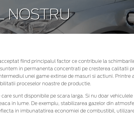
L NOSTRU
cceptat fiind principalul factor ce contribuie la schimbarile
 suntem in permanenta concentrati pe
cresterea calitatii 
intermediul unei game extinse de masuri si actiuni. Print
bilitatii proceselor noastre de productie.
are sunt disponibile pe scara larga. Si nu doar vehiculele
reaca in lume. De exemplu, stabilizarea gazelor din atmosfe
eflecta in imbunatatirea economiei de combustibil, utilizare