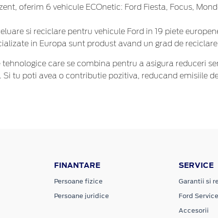
ent, oferim 6 vehicule ECOnetic: Ford Fiesta, Focus, Monde
reluare si reciclare pentru vehicule Ford in 19 piete europen
ercializate in Europa sunt produst avand un grad de recicla
 tehnologice care se combina pentru a asigura reduceri sem
 Si tu poti avea
o contributie pozitiva
, reducand emisiile d
FINANTARE
SERVICE
Persoane fizice
Garantii si re
Persoane juridice
Ford Servic
Accesorii