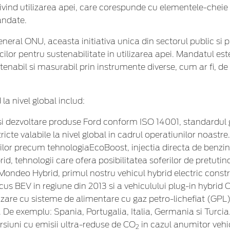
vind utilizarea apei, care corespunde cu elementele-cheie al
ndate.
neral ONU, aceasta initiativa unica din sectorul public si p
icilor pentru sustenabilitate in utilizarea apei. Mandatul es
enabil si masurabil prin instrumente diverse, cum ar fi, de
la nivel global includ:
ie si dezvoltare produse Ford conform ISO 14001, standardul
ricte valabile la nivel global in cadrul operatiunilor noastre.
lor precum tehnologiaEcoBoost, injectia directa de benzina
rid, tehnologii care ofera posibilitatea soferilor de pretutin
ondeo Hybrid, primul nostru vehicul hybrid electric constr
ocus BEV in regiune din 2013 si a vehiculului plug-in hybri
zare cu sisteme de alimentare cu gaz petro-lichefiat (GPL
. De exemplu: Spania, Portugalia, Italia, Germania si Turcia
rsiuni cu emisii ultra-reduse de CO
in cazul anumitor vehic
2