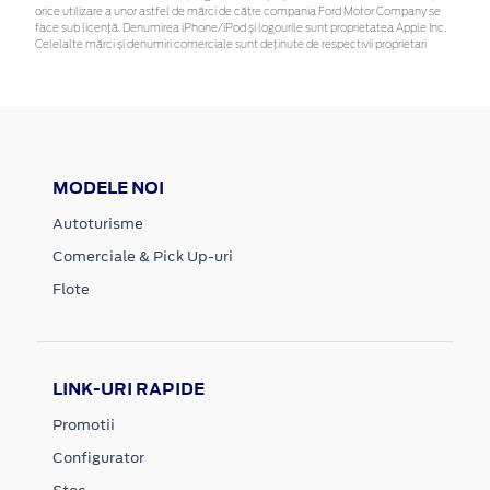
orice utilizare a unor astfel de mărci de către compania Ford Motor Company se
face sub licență. Denumirea iPhone/iPod și logourile sunt proprietatea Apple Inc.
Celelalte mărci și denumiri comerciale sunt deținute de respectivii proprietari
MODELE NOI
Autoturisme
Comerciale & Pick Up-uri
Flote
LINK-URI RAPIDE
Promotii
Configurator