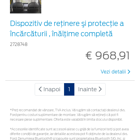
Dispozitiv de reţinere şi protecţie a
încărcăturii , înălțime completă
2728748
€ 968,91
Vezi detalii
Inapoi
1
Inainte
*Preţ recomandat de vânzare, TVA inclus. Vă rugăm să contactaţi dealerul dvs.
Ford pentru costuri suplimentare de montare. Vă rugăm să rețineți că pot fi
necesare piese suplimentare. Oferta este valabilă în limita stocului disponibil.
*Accesoriile identificate sunt accesorii alese cu grijă de la furnizori terți și pot avea
diferite condiții de garanție, iar detaliile acestora pot fi obținute de la dealerul dvs.
Ford. Denumirea Bluetooth® și logourile sunt proprietatea Bluetooth SIG, Inc. și