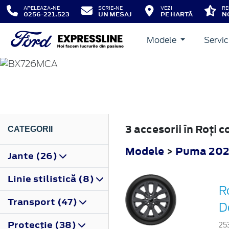
APELEAZA-NE
SCRIE-NE
VEZI
RE
0256-221.523
UN MESAJ
PE HARTĂ
N
Modele
Servic
PUMA
2024
3 accesorii în Roţi
CATEGORII
Modele
>
Puma 20
Jante (26)
Linie stilistică (8)
R
Transport (47)
D
Protecţie (38)
25