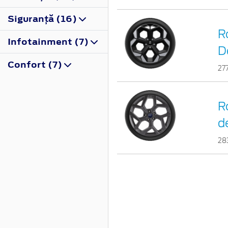
Siguranţă (16)
R
Infotainment (7)
D
Confort (7)
27
R
d
28