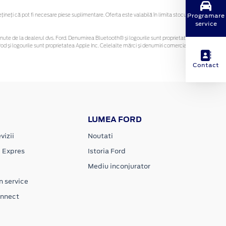
Programare
eți că pot fi necesare piese suplimentare. Oferta este valabilă în limita stocului
service
i obținute de la dealerul dvs. Ford. Denumirea Bluetooth® și logourile sunt proprietatea
d și logourile sunt proprietatea Apple Inc. Celelalte mărci și denumiri comerciale sunt
Contact
LUMEA FORD
vizii
Noutati
e Expres
Istoria Ford
Mediu inconjurator
n service
onnect