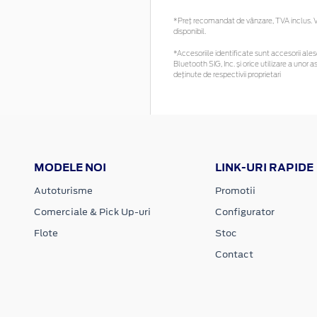
*Preţ recomandat de vânzare, TVA inclus. Vă
disponibil.
*Accesoriile identificate sunt accesorii alese
Bluetooth SIG, Inc. și orice utilizare a un
deținute de respectivii proprietari
MODELE NOI
LINK-URI RAPIDE
Autoturisme
Promotii
Comerciale & Pick Up-uri
Configurator
Flote
Stoc
Contact