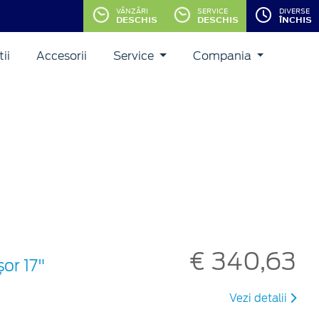
VÂNZĂRI
SERVICE
DIVERSE
DESCHIS
DESCHIS
ÎNCHIS
ii
Accesorii
Service
Compania
€ 340,63
șor 17"
Vezi detalii