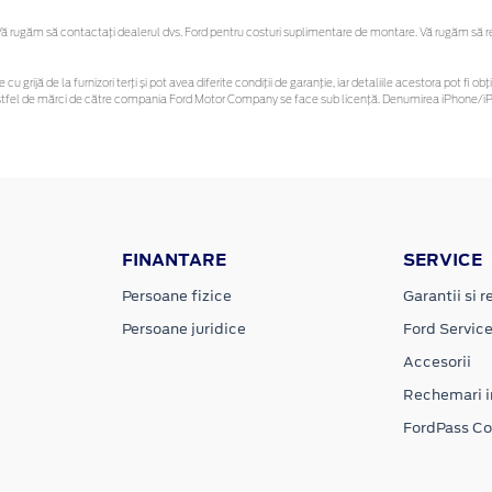
 rugăm să contactaţi dealerul dvs. Ford pentru costuri suplimentare de montare. Vă rugăm să rețin
 cu grijă de la furnizori terți și pot avea diferite condiții de garanție, iar detaliile acestora pot f
or astfel de mărci de către compania Ford Motor Company se face sub licență. Denumirea iPhone/iPo
FINANTARE
SERVICE
Persoane fizice
Garantii si re
Persoane juridice
Ford Servic
Accesorii
Rechemari i
FordPass C