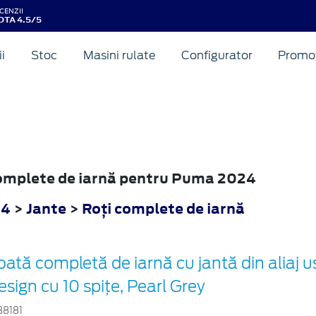
CENZII
OTA 4.5/5
ii
Stoc
Masini rulate
Configurator
Promot
 complete de iarnă pentru Puma 2024
24
>
Jante
>
Roţi complete de iarnă
oată completă de iarnă cu jantă din aliaj u
esign cu 10 spițe, Pearl Grey
38181