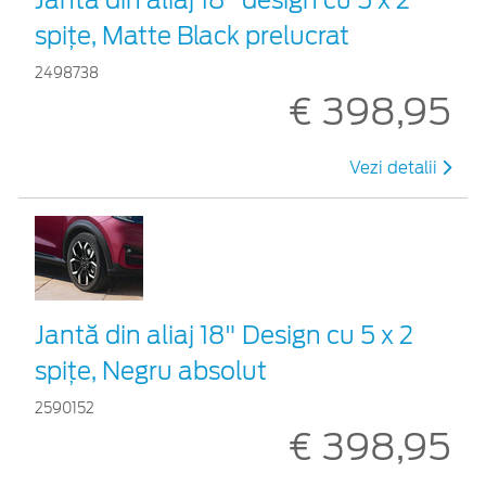
spițe, Matte Black prelucrat
2498738
€ 398,95
Vezi detalii
Jantă din aliaj 18" Design cu 5 x 2
spițe, Negru absolut
2590152
€ 398,95