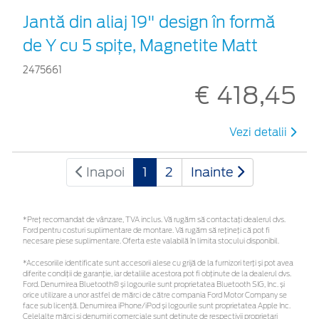
Jantă din aliaj 19" design în formă
de Y cu 5 spiţe, Magnetite Matt
2475661
€ 418,45
Vezi detalii
Inapoi
1
2
Inainte
*Preţ recomandat de vânzare, TVA inclus. Vă rugăm să contactaţi dealerul dvs.
Ford pentru costuri suplimentare de montare. Vă rugăm să rețineți că pot fi
necesare piese suplimentare. Oferta este valabilă în limita stocului disponibil.
*Accesoriile identificate sunt accesorii alese cu grijă de la furnizori terți și pot avea
diferite condiții de garanție, iar detaliile acestora pot fi obținute de la dealerul dvs.
Ford. Denumirea Bluetooth® și logourile sunt proprietatea Bluetooth SIG, Inc. și
orice utilizare a unor astfel de mărci de către compania Ford Motor Company se
face sub licență. Denumirea iPhone/iPod și logourile sunt proprietatea Apple Inc.
Celelalte mărci și denumiri comerciale sunt deținute de respectivii proprietari