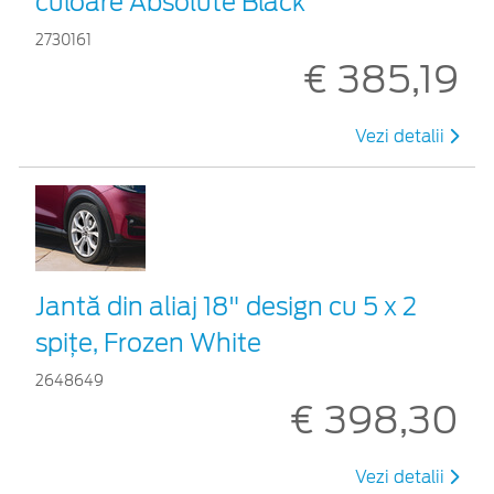
culoare Absolute Black
2730161
€ 385,19
Vezi detalii
Jantă din aliaj 18" design cu 5 x 2
spițe, Frozen White
2648649
€ 398,30
Vezi detalii