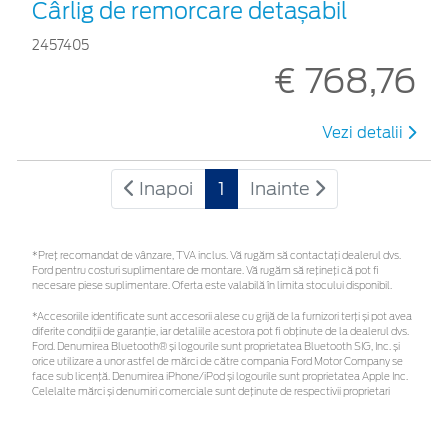
Cârlig de remorcare detașabil
2457405
€ 768,76
Vezi detalii
Inapoi
1
Inainte
*Preţ recomandat de vânzare, TVA inclus. Vă rugăm să contactaţi dealerul dvs.
Ford pentru costuri suplimentare de montare. Vă rugăm să rețineți că pot fi
necesare piese suplimentare. Oferta este valabilă în limita stocului disponibil.
*Accesoriile identificate sunt accesorii alese cu grijă de la furnizori terți și pot avea
diferite condiții de garanție, iar detaliile acestora pot fi obținute de la dealerul dvs.
Ford. Denumirea Bluetooth® și logourile sunt proprietatea Bluetooth SIG, Inc. și
orice utilizare a unor astfel de mărci de către compania Ford Motor Company se
face sub licență. Denumirea iPhone/iPod și logourile sunt proprietatea Apple Inc.
Celelalte mărci și denumiri comerciale sunt deținute de respectivii proprietari