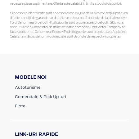
necesare piese suplimentare. Oferta este valabilă în limita stocului disponibil.
*Accesoriile identificate sunt accesorii alese cu grijă de la furnizori terți și pot avea
diferite condiții de garanție, iar detaliile acestora pot fi obținute de la dealerul dvs.
Ford. Denumirea Bluetooth® și logourile sunt proprietatea Bluetooth SIG, Inc. și
orice utilizare a unor astfel de mărci de către compania Ford Motor Company se
face sub licență. Denumirea iPhone/iPod și logourile sunt proprietatea Apple Inc.
Celelalte mărci și denumiri comerciale sunt deținute de respectivii proprietari
MODELE NOI
Autoturisme
Comerciale & Pick Up-uri
Flote
LINK-URI RAPIDE