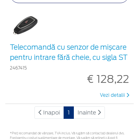
Telecomandă cu senzor de mișcare
pentru intrare fără cheie, cu sigla ST
2467415
€ 128,22
Vezi detalii
Inapoi
1
Inainte
*Preţ recomandat de vânzare, TVA inclus. Vă rugăm să contactaţi dealerul dvs.
Ford pentru costuri suplimentare de montare. Vă rugăm să rețineți că pot fi