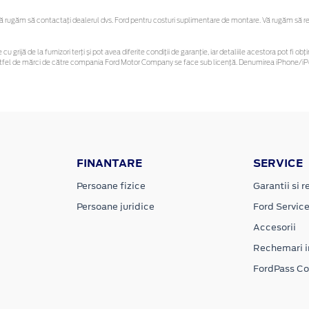
rugăm să contactaţi dealerul dvs. Ford pentru costuri suplimentare de montare. Vă rugăm să rețin
cu grijă de la furnizori terți și pot avea diferite condiții de garanție, iar detaliile acestora pot fi
r astfel de mărci de către compania Ford Motor Company se face sub licență. Denumirea iPhone/iPo
FINANTARE
SERVICE
Persoane fizice
Garantii si re
Persoane juridice
Ford Servic
Accesorii
Rechemari i
FordPass C