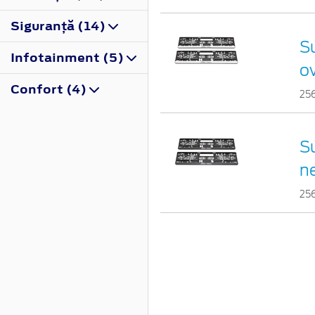
Siguranţă (14)
Su
Infotainment (5)
o
Confort (4)
25
Su
n
25