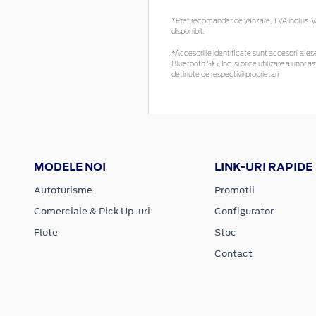
*Preţ recomandat de vânzare, TVA inclus. Vă 
disponibil.
*Accesoriile identificate sunt accesorii alese 
Bluetooth SIG, Inc. și orice utilizare a uno
deținute de respectivii proprietari
MODELE NOI
LINK-URI RAPIDE
Autoturisme
Promotii
Comerciale & Pick Up-uri
Configurator
Flote
Stoc
Contact