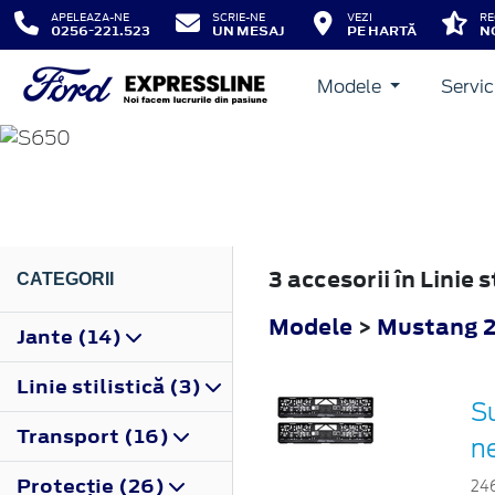
APELEAZA-NE
SCRIE-NE
VEZI
RE
0256-221.523
UN MESAJ
PE HARTĂ
N
Modele
Servic
MUSTANG
2023
3 accesorii în Linie
CATEGORII
Modele
>
Mustang 
Jante (14)
Linie stilistică (3)
Su
Transport (16)
n
Protecţie (26)
24