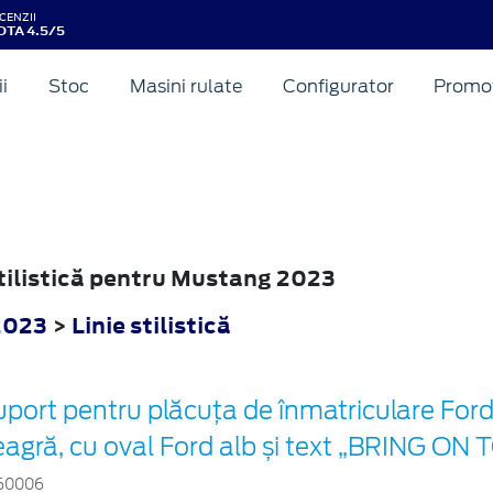
CENZII
OTA 4.5/5
ii
Stoc
Masini rulate
Configurator
Promot
 stilistică pentru Mustang 2023
2023
>
Linie stilistică
port pentru plăcuța de înmatriculare Ford
eagră, cu oval Ford alb și text „BRING 
60006