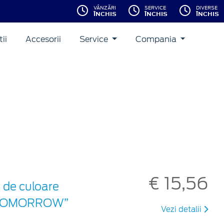
VÂNZĂRI
SERVICE
DIVERSE
ÎNCHIS
ÎNCHIS
ÎNCHIS
ii
Accesorii
Service
Compania
€ 15,56
 de culoare
ON TOMORROW”
Vezi detalii