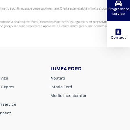
Programare
eți că pot fi necesare piese suplimentare. Oferta este valabilă în limita stocului
service
 obținute de la dealerul dvs. Ford. Denumirea Bluetooth® și logourile sunt proprietatea
d și logourile sunt proprietatea Apple Inc. Celelalte mărci și denumiri comerciale sunt
Contact
LUMEA FORD
vizii
Noutati
e Expres
Istoria Ford
Mediu inconjurator
n service
onnect