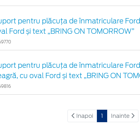
port pentru plăcuța de înmatriculare Ford 
val Ford și text „BRING ON TOMORROW”
69770
port pentru plăcuța de înmatriculare Ford
eagră, cu oval Ford și text „BRING ON 
69816
Inapoi
1
Inainte