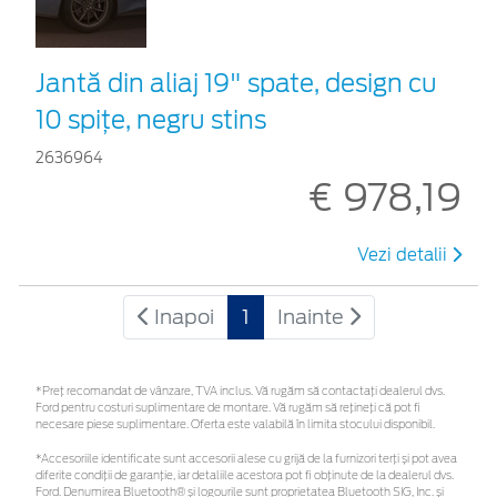
Jantă din aliaj 19" spate, design cu
10 spițe, negru stins
2636964
€ 978,19
Vezi detalii
Inapoi
1
Inainte
*Preţ recomandat de vânzare, TVA inclus. Vă rugăm să contactaţi dealerul dvs.
Ford pentru costuri suplimentare de montare. Vă rugăm să rețineți că pot fi
necesare piese suplimentare. Oferta este valabilă în limita stocului disponibil.
*Accesoriile identificate sunt accesorii alese cu grijă de la furnizori terți și pot avea
diferite condiții de garanție, iar detaliile acestora pot fi obținute de la dealerul dvs.
Ford. Denumirea Bluetooth® și logourile sunt proprietatea Bluetooth SIG, Inc. și