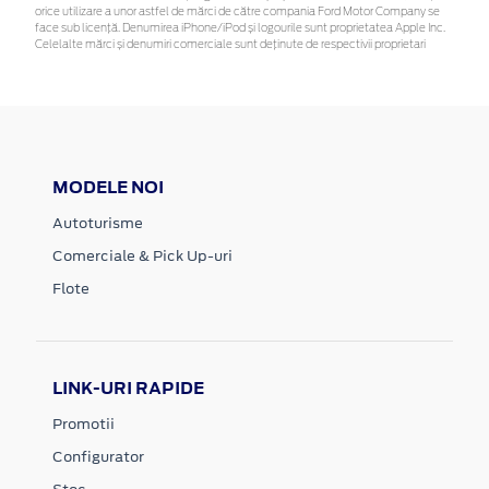
orice utilizare a unor astfel de mărci de către compania Ford Motor Company se
face sub licență. Denumirea iPhone/iPod și logourile sunt proprietatea Apple Inc.
Celelalte mărci și denumiri comerciale sunt deținute de respectivii proprietari
MODELE NOI
Autoturisme
Comerciale & Pick Up-uri
Flote
LINK-URI RAPIDE
Promotii
Configurator