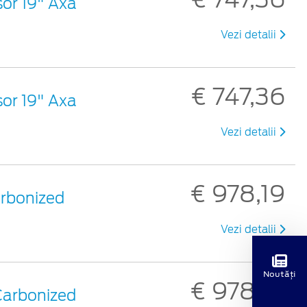
șor 19" Axa
Vezi detalii
€ 747,36
șor 19" Axa
Vezi detalii
€ 978,19
Carbonized
Vezi detalii
Noutăți
€ 978,19
 Carbonized