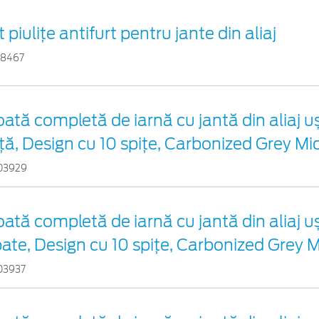
t piuliţe antifurt pentru jante din aliaj
08467
ată completă de iarnă cu jantă din aliaj u
ță, Design cu 10 spițe, Carbonized Grey Mi
03929
ată completă de iarnă cu jantă din aliaj u
ate, Design cu 10 spițe, Carbonized Grey M
03937