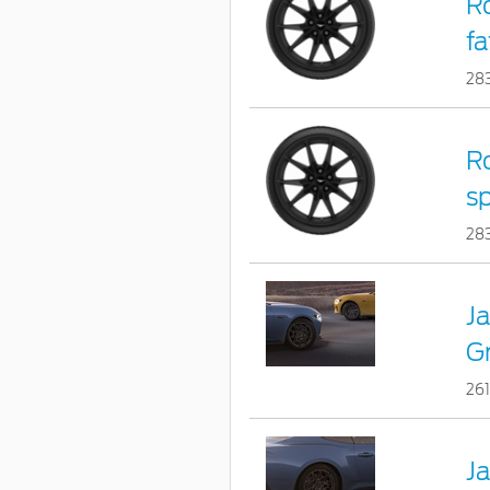
Ro
fa
28
Ro
sp
28
Ja
G
26
Ja