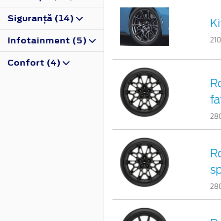
Siguranţă (14)
Ki
Infotainment (5)
21
Confort (4)
Ro
fa
28
Ro
sp
28