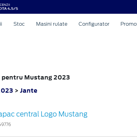
CENZII
OTA 4.5/5
ii
Stoc
Masini rulate
Configurator
Promot
te pentru Mustang 2023
2023
>
Jante
apac central Logo Mustang
49776