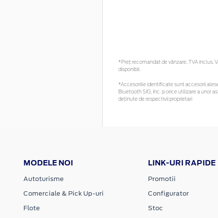
*Preţ recomandat de vânzare, TVA inclus. Vă 
disponibil.
*Accesoriile identificate sunt accesorii alese 
Bluetooth SIG, Inc. și orice utilizare a uno
deținute de respectivii proprietari
MODELE NOI
LINK-URI RAPIDE
Autoturisme
Promotii
Comerciale & Pick Up-uri
Configurator
Flote
Stoc