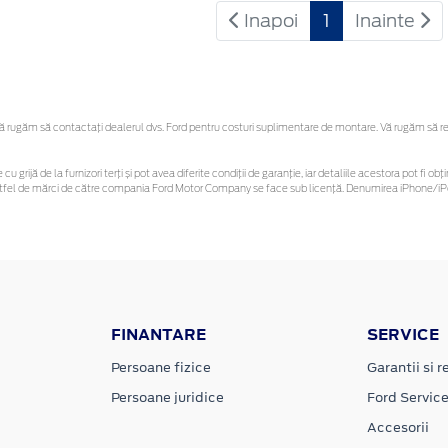
Inapoi
1
Inainte
rugăm să contactaţi dealerul dvs. Ford pentru costuri suplimentare de montare. Vă rugăm să rețin
cu grijă de la furnizori terți și pot avea diferite condiții de garanție, iar detaliile acestora pot fi
r astfel de mărci de către compania Ford Motor Company se face sub licență. Denumirea iPhone/iPo
FINANTARE
SERVICE
Persoane fizice
Garantii si re
Persoane juridice
Ford Servic
Accesorii