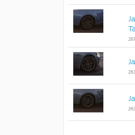
Ja
T
26
Ja
26
Ja
26