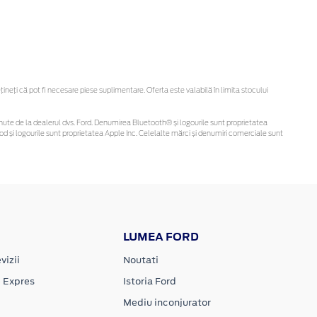
eți că pot fi necesare piese suplimentare. Oferta este valabilă în limita stocului
 obținute de la dealerul dvs. Ford. Denumirea Bluetooth® și logourile sunt proprietatea
d și logourile sunt proprietatea Apple Inc. Celelalte mărci și denumiri comerciale sunt
LUMEA FORD
vizii
Noutati
e Expres
Istoria Ford
Mediu inconjurator