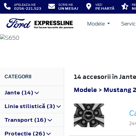
APELEAZA-NE
SCRIE-NE
VEZI
RE
0256-221.523
UN MESAJ
PE HARTĂ
N
Modele
Servic
MUSTANG
2023
14 accesorii în Jan
CATEGORII
Modele
>
Mustang 
Jante (14)
Linie stilistică (3)
C
Transport (16)
24
Protecţie (26)