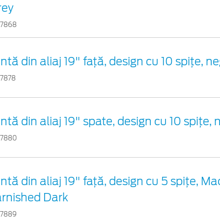
rey
17868
ntă din aliaj 19" față, design cu 10 spițe, 
17878
ntă din aliaj 19" spate, design cu 10 spițe,
17880
ntă din aliaj 19" față, design cu 5 spițe, M
arnished Dark
17889