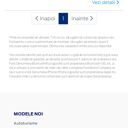
Vezi detalii
Inapoi
1
Inainte
*Preţ recomandat de vânzare, TVA inclus. Vă rugăm să contactaţi dealerul dvs.
Ford pentru costuri suplimentare de montare. Vă rugăm să rețineți că pot fi
necesare piese suplimentare. Oferta este valabilă în limita stocului disponibil.
*Accesoriile identificate sunt accesorii alese cu grijă de la furnizori terți și pot avea
diferite condiții de garanție, iar detaliile acestora pot fi obținute de la dealerul dvs.
Ford. Denumirea Bluetooth® și logourile sunt proprietatea Bluetooth SIG, Inc. și
orice utilizare a unor astfel de mărci de către compania Ford Motor Company se
face sub licență. Denumirea iPhone/iPod și logourile sunt proprietatea Apple Inc.
Celelalte mărci și denumiri comerciale sunt deținute de respectivii proprietari
MODELE NOI
Autoturisme