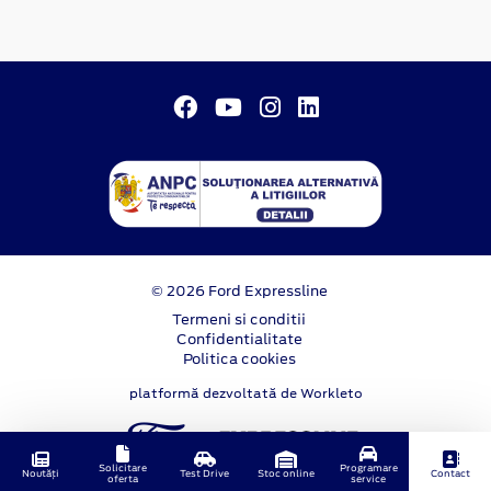
© 2026 Ford Expressline
Termeni si conditii
Confidentialitate
Politica cookies
platformă dezvoltată de Workleto
Solicitare
Programare
Noutăți
Test Drive
Stoc online
Contact
oferta
service