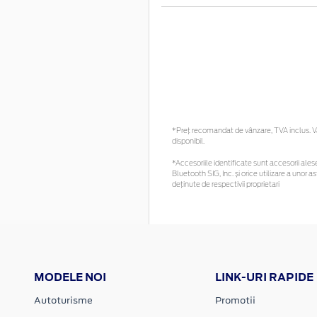
*Preţ recomandat de vânzare, TVA inclus. Vă 
disponibil.
*Accesoriile identificate sunt accesorii alese 
Bluetooth SIG, Inc. și orice utilizare a uno
deținute de respectivii proprietari
MODELE NOI
LINK-URI RAPIDE
Autoturisme
Promotii