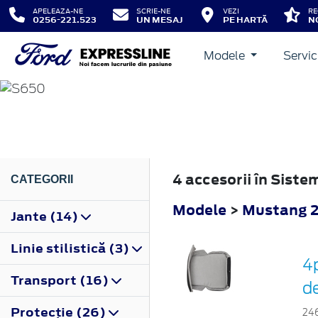
APELEAZA-NE
SCRIE-NE
VEZI
RE
0256-221.523
UN MESAJ
PE HARTĂ
N
Modele
Servic
MUSTANG
2023
4 accesorii în Sist
CATEGORII
Modele
>
Mustang 
Jante (14)
Linie stilistică (3)
4
Transport (16)
de
Protecţie (26)
24