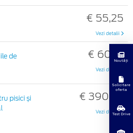
€ 55,25
Vezi detalii
€ 60,91
ile de
Noutăți
Vezi detalii
Solicitare
oferta
€ 390,33
u pisici și
l
Vezi detalii
Test Drive