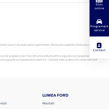
Stoc
online
Programare
service
eți că pot fi necesare piese suplimentare. Oferta este valabilă în limita stocului
Contact
 obținute de la dealerul dvs. Ford. Denumirea Bluetooth® și logourile sunt proprietatea
d și logourile sunt proprietatea Apple Inc. Celelalte mărci și denumiri comerciale sunt
LUMEA FORD
vizii
Noutati