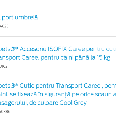
uport umbrelă
24823
pets®* Accesoriu ISOFIX Caree pentru cuti
ansport Caree, pentru câini până la 15 kg
10162
ets®* Cutie pentru Transport Caree , pentr
ini, se fixează în siguranță pe orice scaun a
sagerului, de culoare Cool Grey
60886