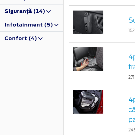
Siguranţă (14)
S
Infotainment (5)
15
Confort (4)
4
tr
27
4p
câ
pa
24