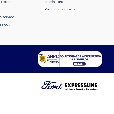
e Expres
Istoria Ford
Mediu inconjurator
n service
onnect