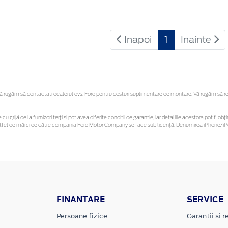
Inapoi
1
Inainte
rugăm să contactaţi dealerul dvs. Ford pentru costuri suplimentare de montare. Vă rugăm să rețin
cu grijă de la furnizori terți și pot avea diferite condiții de garanție, iar detaliile acestora pot fi
r astfel de mărci de către compania Ford Motor Company se face sub licență. Denumirea iPhone/iPo
FINANTARE
SERVICE
Persoane fizice
Garantii si re