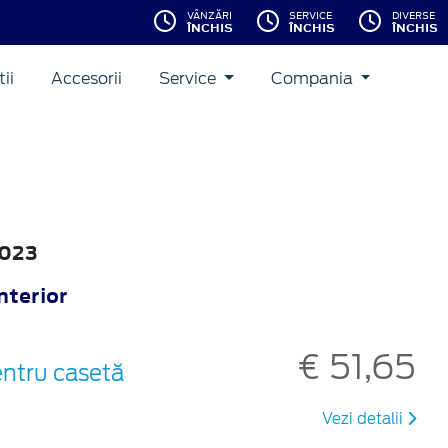
VÂNZĂRI
SERVICE
DIVERSE
ÎNCHIS
ÎNCHIS
ÎNCHIS
ii
Accesorii
Service
Compania
2023
nterior
€ 51,65
entru casetă
Vezi detalii