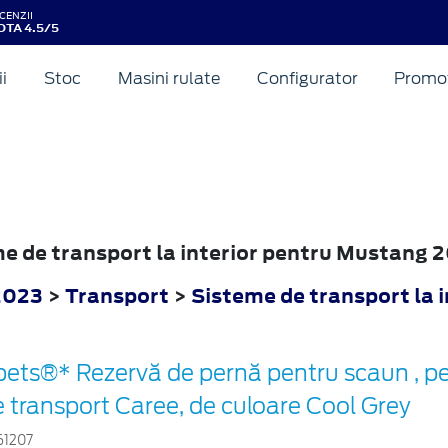
CENZII
OTA 4.5/5
ii
Stoc
Masini rulate
Configurator
Promot
eme de transport la interior pentru Mustang 
2023
>
Transport
>
Sisteme de transport la i
pets®* Rezervă de pernă pentru scaun , p
 transport Caree, de culoare Cool Grey
61207