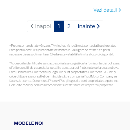
Vezi detalii
Inapoi
1
2
Inainte
*Preţ recomandat de vânzare, TVA inclus. Vă rugăm să contactaţi dealerul dvs.
Ford pentru costuri suplimentare de montare. Vă rugăm să rețineți că pot fi
necesare piese suplimentare. Oferta este valabilă în limita stocului disponibil.
*Accesoriile identificate sunt accesorii alese cu grijă de la furnizori terți și pot avea
diferite condiții de garanție, iar detaliile acestora pot fi obținute de la dealerul dvs.
Ford. Denumirea Bluetooth® și logourile sunt proprietatea Bluetooth SIG, Inc. și
orice utilizare a unor astfel de mărci de către compania Ford Motor Company se
face sub licență. Denumirea iPhone/iPod și logourile sunt proprietatea Apple Inc.
Celelalte mărci și denumiri comerciale sunt deținute de respectivii proprietari
MODELE NOI