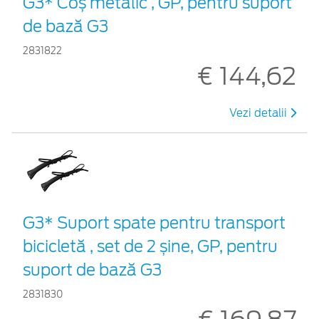
G3* Coș metalic , GP, pentru suport
de bază G3
2831822
€ 144,62
Vezi detalii
G3* Suport spate pentru transport
bicicletă , set de 2 șine, GP, pentru
suport de bază G3
2831830