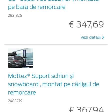
pe bara de remorcare
2831826
€ 347,69
Vezi detalii
Mottez* Suport schiuri și
snowboard , montat pe cârligul de
remorcare
2483279
€ 367,94