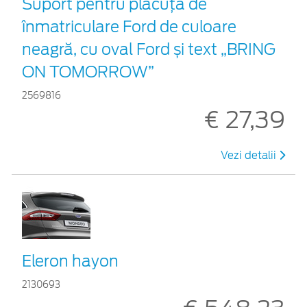
Suport pentru plăcuța de
înmatriculare Ford de culoare
neagră, cu oval Ford și text „BRING
ON TOMORROW”
2569816
€ 27,39
Vezi detalii
Eleron hayon
2130693