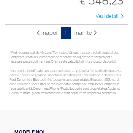
€ 548,23
Vezi detalii
Inapoi
1
Inainte
*Preţ recomandat de vânzare, TVA inclus. Vă rugăm să contactaţi dealerul dvs.
Ford pentru costuri suplimentare de montare. Vă rugăm să rețineți că pot fi
necesare piese suplimentare. Oferta este valabilă în limita stocului disponibil.
*Accesoriile identificate sunt accesorii alese cu grijă de la furnizori terți și pot avea
diferite condiții de garanție, iar detaliile acestora pot fi obținute de la dealerul dvs.
Ford. Denumirea Bluetooth® și logourile sunt proprietatea Bluetooth SIG, Inc. și
orice utilizare a unor astfel de mărci de către compania Ford Motor Company se
face sub licență. Denumirea iPhone/iPod și logourile sunt proprietatea Apple Inc.
Celelalte mărci și denumiri comerciale sunt deținute de respectivii proprietari
MODELE NOI