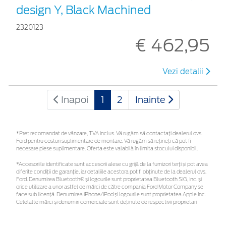
design Y, Black Machined
2320123
€ 462,95
Vezi detalii
Inapoi
1
2
Inainte
*Preţ recomandat de vânzare, TVA inclus. Vă rugăm să contactaţi dealerul dvs.
Ford pentru costuri suplimentare de montare. Vă rugăm să rețineți că pot fi
necesare piese suplimentare. Oferta este valabilă în limita stocului disponibil.
*Accesoriile identificate sunt accesorii alese cu grijă de la furnizori terți și pot avea
diferite condiții de garanție, iar detaliile acestora pot fi obținute de la dealerul dvs.
Ford. Denumirea Bluetooth® și logourile sunt proprietatea Bluetooth SIG, Inc. și
orice utilizare a unor astfel de mărci de către compania Ford Motor Company se
face sub licență. Denumirea iPhone/iPod și logourile sunt proprietatea Apple Inc.
Celelalte mărci și denumiri comerciale sunt deținute de respectivii proprietari