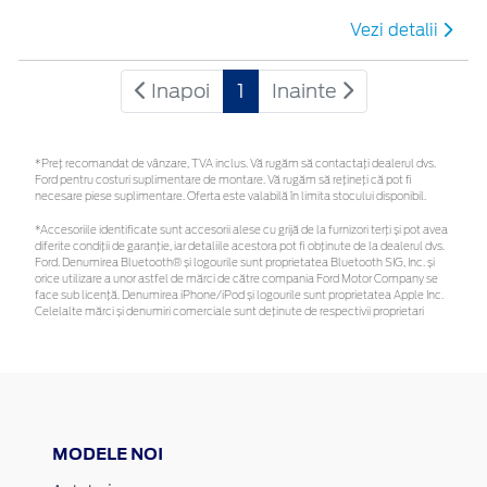
Vezi detalii
Inapoi
1
Inainte
*Preţ recomandat de vânzare, TVA inclus. Vă rugăm să contactaţi dealerul dvs.
Ford pentru costuri suplimentare de montare. Vă rugăm să rețineți că pot fi
necesare piese suplimentare. Oferta este valabilă în limita stocului disponibil.
*Accesoriile identificate sunt accesorii alese cu grijă de la furnizori terți și pot avea
diferite condiții de garanție, iar detaliile acestora pot fi obținute de la dealerul dvs.
Ford. Denumirea Bluetooth® și logourile sunt proprietatea Bluetooth SIG, Inc. și
orice utilizare a unor astfel de mărci de către compania Ford Motor Company se
face sub licență. Denumirea iPhone/iPod și logourile sunt proprietatea Apple Inc.
Celelalte mărci și denumiri comerciale sunt deținute de respectivii proprietari
MODELE NOI