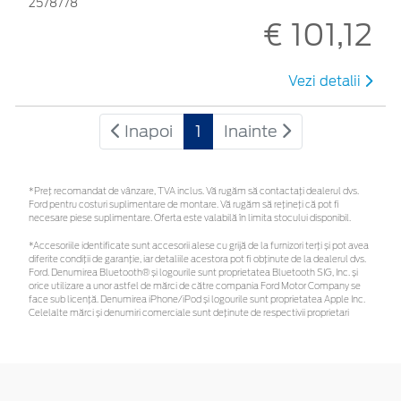
2578778
€ 101,12
Vezi detalii
Inapoi
1
Inainte
*Preţ recomandat de vânzare, TVA inclus. Vă rugăm să contactaţi dealerul dvs.
Ford pentru costuri suplimentare de montare. Vă rugăm să rețineți că pot fi
necesare piese suplimentare. Oferta este valabilă în limita stocului disponibil.
*Accesoriile identificate sunt accesorii alese cu grijă de la furnizori terți și pot avea
diferite condiții de garanție, iar detaliile acestora pot fi obținute de la dealerul dvs.
Ford. Denumirea Bluetooth® și logourile sunt proprietatea Bluetooth SIG, Inc. și
orice utilizare a unor astfel de mărci de către compania Ford Motor Company se
face sub licență. Denumirea iPhone/iPod și logourile sunt proprietatea Apple Inc.
Celelalte mărci și denumiri comerciale sunt deținute de respectivii proprietari