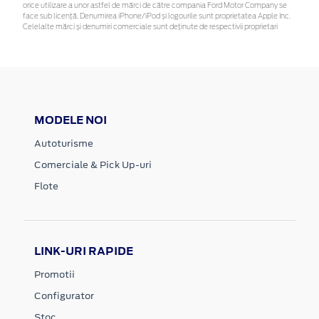
orice utilizare a unor astfel de mărci de către compania Ford Motor Company se
face sub licență. Denumirea iPhone/iPod și logourile sunt proprietatea Apple Inc.
Celelalte mărci și denumiri comerciale sunt deținute de respectivii proprietari
MODELE NOI
Autoturisme
Comerciale & Pick Up-uri
Flote
LINK-URI RAPIDE
Promotii
Configurator
Stoc