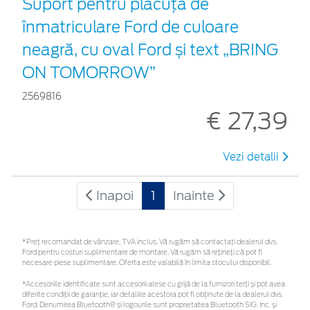
Suport pentru plăcuța de
înmatriculare Ford de culoare
neagră, cu oval Ford și text „BRING
ON TOMORROW”
2569816
€ 27,39
Vezi detalii
Inapoi
1
Inainte
*Preţ recomandat de vânzare, TVA inclus. Vă rugăm să contactaţi dealerul dvs.
Ford pentru costuri suplimentare de montare. Vă rugăm să rețineți că pot fi
necesare piese suplimentare. Oferta este valabilă în limita stocului disponibil.
*Accesoriile identificate sunt accesorii alese cu grijă de la furnizori terți și pot avea
diferite condiții de garanție, iar detaliile acestora pot fi obținute de la dealerul dvs.
Ford. Denumirea Bluetooth® și logourile sunt proprietatea Bluetooth SIG, Inc. și