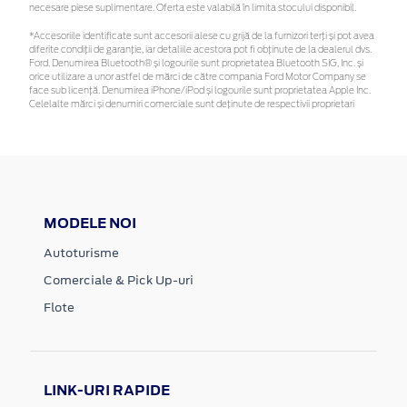
necesare piese suplimentare. Oferta este valabilă în limita stocului disponibil.
*Accesoriile identificate sunt accesorii alese cu grijă de la furnizori terți și pot avea
diferite condiții de garanție, iar detaliile acestora pot fi obținute de la dealerul dvs.
Ford. Denumirea Bluetooth® și logourile sunt proprietatea Bluetooth SIG, Inc. și
orice utilizare a unor astfel de mărci de către compania Ford Motor Company se
face sub licență. Denumirea iPhone/iPod și logourile sunt proprietatea Apple Inc.
Celelalte mărci și denumiri comerciale sunt deținute de respectivii proprietari
MODELE NOI
Autoturisme
Comerciale & Pick Up-uri
Flote
LINK-URI RAPIDE