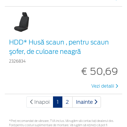
HDD* Husă scaun , pentru scaun
şofer, de culoare neagră
2326834
€ 50,69
Vezi detalii
Inapoi
1
2
Inainte
*Preţ recomandat de vânzare, TVA inclus. Vă rugăm să contactaţi dealerul dvs.
Ford pentru costuri suplimentare de montare. Vă rugăm să rețineți că pot fi