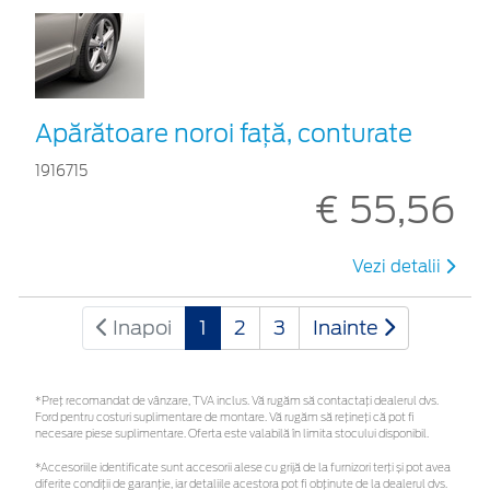
Apărătoare noroi faţă, conturate
1916715
€ 55,56
Vezi detalii
Inapoi
1
2
3
Inainte
*Preţ recomandat de vânzare, TVA inclus. Vă rugăm să contactaţi dealerul dvs.
Ford pentru costuri suplimentare de montare. Vă rugăm să rețineți că pot fi
necesare piese suplimentare. Oferta este valabilă în limita stocului disponibil.
*Accesoriile identificate sunt accesorii alese cu grijă de la furnizori terți și pot avea
diferite condiții de garanție, iar detaliile acestora pot fi obținute de la dealerul dvs.