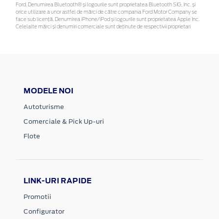
Ford. Denumirea Bluetooth® și logourile sunt proprietatea Bluetooth SIG, Inc. și
orice utilizare a unor astfel de mărci de către compania Ford Motor Company se
face sub licență. Denumirea iPhone/iPod și logourile sunt proprietatea Apple Inc.
Celelalte mărci și denumiri comerciale sunt deținute de respectivii proprietari
MODELE NOI
Autoturisme
Comerciale & Pick Up-uri
Flote
LINK-URI RAPIDE
Promotii
Configurator