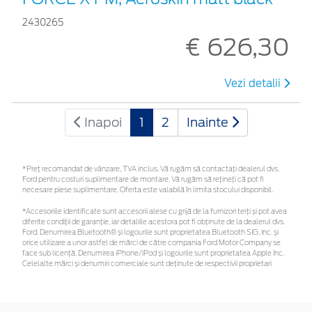
2430265
€ 626,30
Vezi detalii
Inapoi
1
2
Inainte
*Preţ recomandat de vânzare, TVA inclus. Vă rugăm să contactaţi dealerul dvs.
Ford pentru costuri suplimentare de montare. Vă rugăm să rețineți că pot fi
necesare piese suplimentare. Oferta este valabilă în limita stocului disponibil.
*Accesoriile identificate sunt accesorii alese cu grijă de la furnizori terți și pot avea
diferite condiții de garanție, iar detaliile acestora pot fi obținute de la dealerul dvs.
Ford. Denumirea Bluetooth® și logourile sunt proprietatea Bluetooth SIG, Inc. și
orice utilizare a unor astfel de mărci de către compania Ford Motor Company se
face sub licență. Denumirea iPhone/iPod și logourile sunt proprietatea Apple Inc.
Celelalte mărci și denumiri comerciale sunt deținute de respectivii proprietari