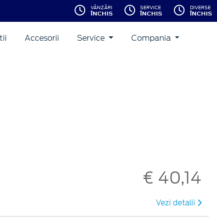
VÂNZĂRI
SERVICE
DIVERSE
ÎNCHIS
ÎNCHIS
ÎNCHIS
ii
Accesorii
Service
Compania
€ 40,14
Vezi detalii