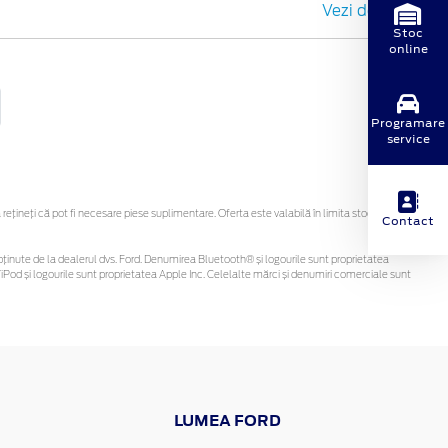
Vezi detalii
Stoc
online
Programare
service
ineți că pot fi necesare piese suplimentare. Oferta este valabilă în limita stocului
Contact
 fi obținute de la dealerul dvs. Ford. Denumirea Bluetooth® și logourile sunt proprietatea
Pod și logourile sunt proprietatea Apple Inc. Celelalte mărci și denumiri comerciale sunt
LUMEA FORD