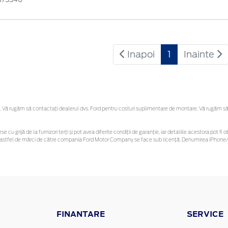
Inapoi
1
Inainte
Vă rugăm să contactaţi dealerul dvs. Ford pentru costuri suplimentare de montare. Vă rugăm să reț
se cu grijă de la furnizori terți și pot avea diferite condiții de garanție, iar detaliile acestora pot
unor astfel de mărci de către compania Ford Motor Company se face sub licență. Denumirea iPhone/i
FINANTARE
SERVICE