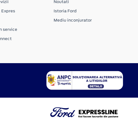
vizii
Noutati
e Expres
Istoria Ford
Mediu inconjurator
n service
onnect