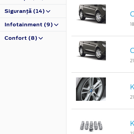
Siguranţă (14)
C
Infotainment (9)
1
Confort (8)
C
2
K
2
K
2