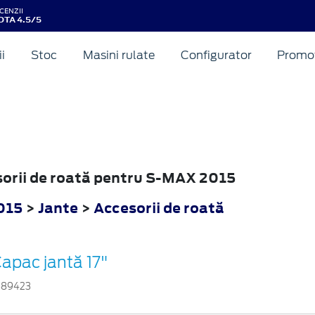
CENZII
OTA 4.5/5
ii
Stoc
Masini rulate
Configurator
Promot
esorii de roată pentru S-MAX 2015
015
>
Jante
>
Accesorii de roată
apac jantă 17"
889423