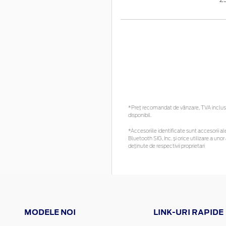
*Preţ recomandat de vânzare, TVA inclus. 
disponibil.
*Accesoriile identificate sunt accesorii ale
Bluetooth SIG, Inc. și orice utilizare a 
deținute de respectivii proprietari
MODELE NOI
LINK-URI RAPIDE