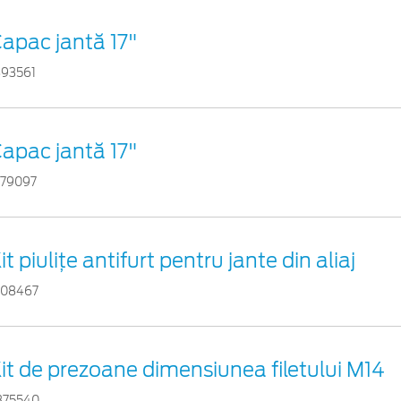
apac jantă 17"
893561
apac jantă 17"
179097
it piuliţe antifurt pentru jante din aliaj
108467
it de prezoane dimensiunea filetului M14
375540