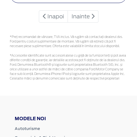
Inapoi
Inainte
*Preţ recomandat de vânzare, TVA inclus. Vă rugăm să contactaţi dealerul dvs.
Ford pentru costuri suplimentare de montare. Vă rugăm să rețineți că pot fi
necesare piese suplimentare. Oferta este valabilă în limita stocului disponibil.
*Accesoriile identificate sunt accesorii alese cu grijă de la furnizori terți și pot avea
diferite condiții de garanție, iar detaliile acestora pot fi obținute de la dealerul dvs.
Ford. Denumirea Bluetooth® și logourile sunt proprietatea Bluetooth SIG, Inc. și
orice utilizare a unor astfel de mărci de către compania Ford Motor Company se
face sub licență. Denumirea iPhone/iPod și logourile sunt proprietatea Apple Inc.
Celelalte mărci și denumiri comerciale sunt deținute de respectivii proprietari
MODELE NOI
Autoturisme