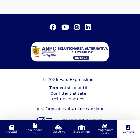
© 2026 Ford Expressline
Termeni si conditii
Confidentialitate
Politica cookies
platformă dezvoltată de Workleto
Solicitare
Programare
Noutăți
Test Drive
Stoc online
Contact
oferta
service