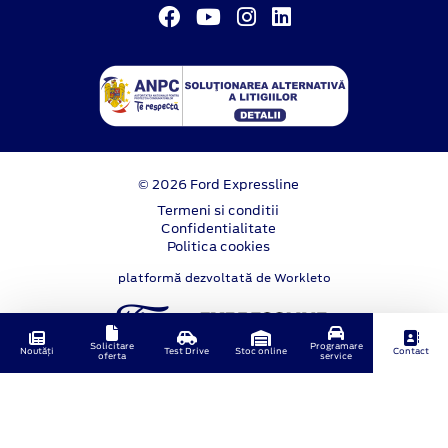
© 2026 Ford Expressline
Termeni si conditii
Confidentialitate
Politica cookies
platformă dezvoltată de Workleto
Solicitare
Programare
Noutăți
Test Drive
Stoc online
Contact
oferta
service