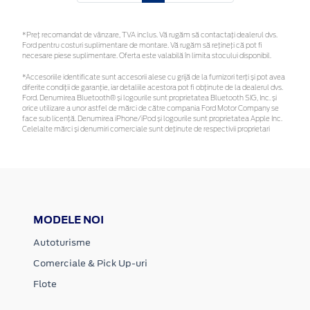
*Preţ recomandat de vânzare, TVA inclus. Vă rugăm să contactaţi dealerul dvs.
Ford pentru costuri suplimentare de montare. Vă rugăm să rețineți că pot fi
necesare piese suplimentare. Oferta este valabilă în limita stocului disponibil.
*Accesoriile identificate sunt accesorii alese cu grijă de la furnizori terți și pot avea
diferite condiții de garanție, iar detaliile acestora pot fi obținute de la dealerul dvs.
Ford. Denumirea Bluetooth® și logourile sunt proprietatea Bluetooth SIG, Inc. și
orice utilizare a unor astfel de mărci de către compania Ford Motor Company se
face sub licență. Denumirea iPhone/iPod și logourile sunt proprietatea Apple Inc.
Celelalte mărci și denumiri comerciale sunt deținute de respectivii proprietari
MODELE NOI
Autoturisme
Comerciale & Pick Up-uri
Flote