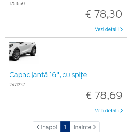
1751660
€ 78,30
Vezi detalii
Capac jantă 16", cu spițe
2471237
€ 78,69
Vezi detalii
Inapoi
1
Inainte