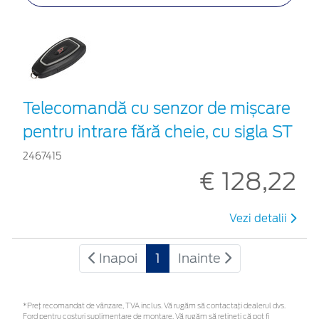
Telecomandă cu senzor de mișcare
pentru intrare fără cheie, cu sigla ST
2467415
€ 128,22
Vezi detalii
Inapoi
1
Inainte
*Preţ recomandat de vânzare, TVA inclus. Vă rugăm să contactaţi dealerul dvs.
Ford pentru costuri suplimentare de montare. Vă rugăm să rețineți că pot fi