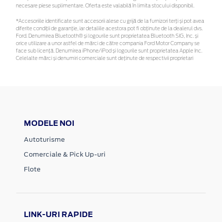
necesare piese suplimentare. Oferta este valabilă în limita stocului disponibil.
*Accesoriile identificate sunt accesorii alese cu grijă de la furnizori terți și pot avea
diferite condiții de garanție, iar detaliile acestora pot fi obținute de la dealerul dvs.
Ford. Denumirea Bluetooth® și logourile sunt proprietatea Bluetooth SIG, Inc. și
orice utilizare a unor astfel de mărci de către compania Ford Motor Company se
face sub licență. Denumirea iPhone/iPod și logourile sunt proprietatea Apple Inc.
Celelalte mărci și denumiri comerciale sunt deținute de respectivii proprietari
MODELE NOI
Autoturisme
Comerciale & Pick Up-uri
Flote
LINK-URI RAPIDE