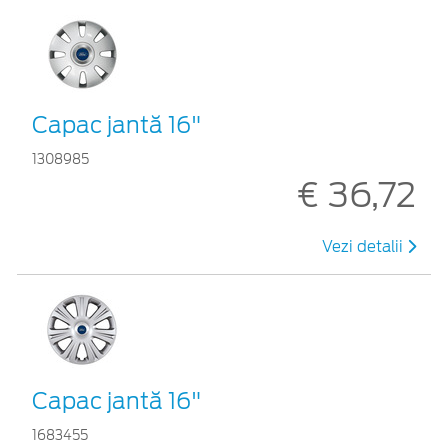
Capac jantă 16"
1308985
€ 36,72
Vezi detalii
Capac jantă 16"
1683455