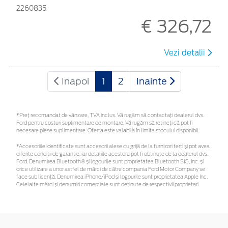
2260835
€ 326,72
Vezi detalii
Inapoi
1
2
Inainte
*Preţ recomandat de vânzare, TVA inclus. Vă rugăm să contactaţi dealerul dvs.
Ford pentru costuri suplimentare de montare. Vă rugăm să rețineți că pot fi
necesare piese suplimentare. Oferta este valabilă în limita stocului disponibil.
*Accesoriile identificate sunt accesorii alese cu grijă de la furnizori terți și pot avea
diferite condiții de garanție, iar detaliile acestora pot fi obținute de la dealerul dvs.
Ford. Denumirea Bluetooth® și logourile sunt proprietatea Bluetooth SIG, Inc. și
orice utilizare a unor astfel de mărci de către compania Ford Motor Company se
face sub licență. Denumirea iPhone/iPod și logourile sunt proprietatea Apple Inc.
Celelalte mărci și denumiri comerciale sunt deținute de respectivii proprietari