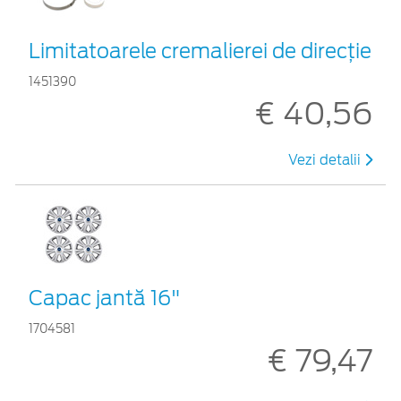
Limitatoarele cremalierei de direcţie
1451390
€ 40,56
Vezi detalii
Capac jantă 16"
1704581
€ 79,47