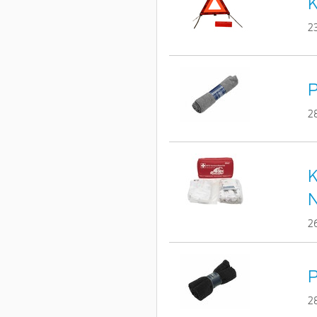
K
2
P
2
K
2
P
2