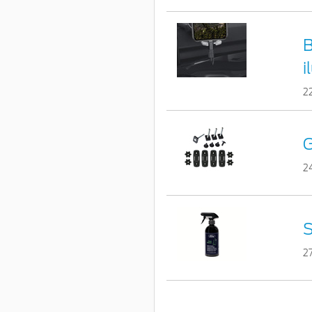
B
i
2
G
2
S
2