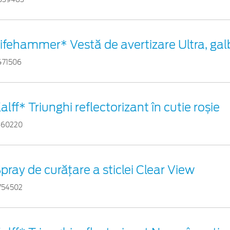
ifehammer* Vestă de avertizare Ultra, ga
471506
alff* Triunghi reflectorizant în cutie roșie
460220
pray de curățare a sticlei Clear View
754502