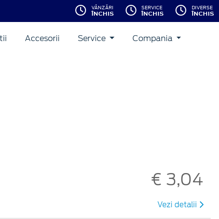
VÂNZĂRI
SERVICE
DIVERSE
ÎNCHIS
ÎNCHIS
ÎNCHIS
ii
Accesorii
Service
Compania
€ 3,04
Vezi detalii