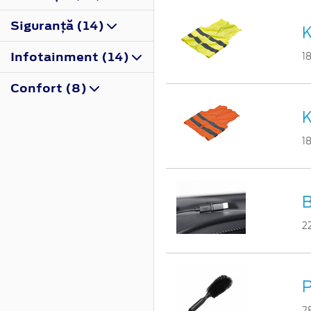
Siguranţă (14)
K
Infotainment (14)
1
Confort (8)
K
1
B
2
P
2