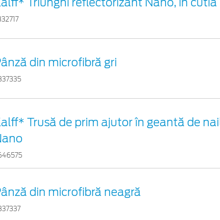
alff* Triunghi reflectorizant Nano, în cutia
332717
ânză din microfibră gri
837335
alff* Trusă de prim ajutor în geantă de nai
Nano
646575
ânză din microfibră neagră
837337