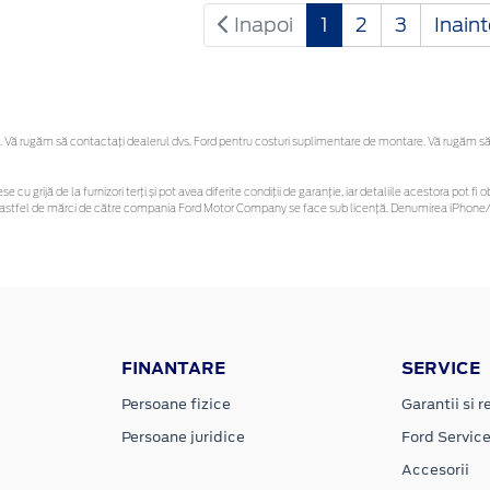
Inapoi
1
2
3
Inain
Vă rugăm să contactaţi dealerul dvs. Ford pentru costuri suplimentare de montare. Vă rugăm să reț
se cu grijă de la furnizori terți și pot avea diferite condiții de garanție, iar detaliile acestora pot
unor astfel de mărci de către compania Ford Motor Company se face sub licență. Denumirea iPhone/i
FINANTARE
SERVICE
Persoane fizice
Garantii si re
Persoane juridice
Ford Servic
Accesorii