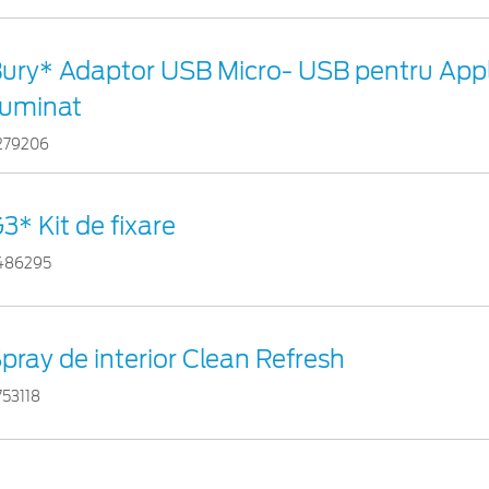
ury* Adaptor USB Micro- USB pentru App
luminat
279206
3* Kit de fixare
486295
pray de interior Clean Refresh
753118