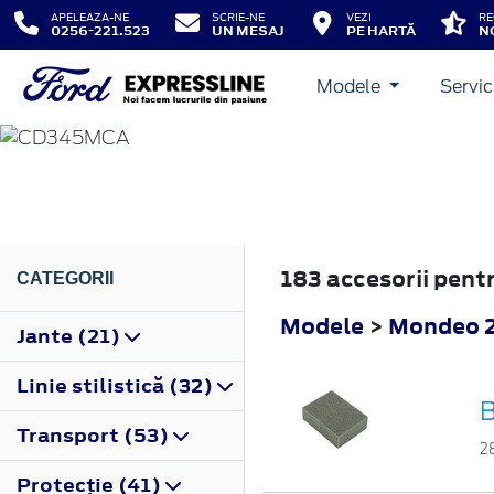
APELEAZA-NE
SCRIE-NE
VEZI
RE
0256-221.523
UN MESAJ
PE HARTĂ
N
Modele
Servic
MONDEO
2010
183 accesorii pen
CATEGORII
Modele
>
Mondeo 
Jante (21)
Linie stilistică (32)
B
Transport (53)
2
Protecţie (41)