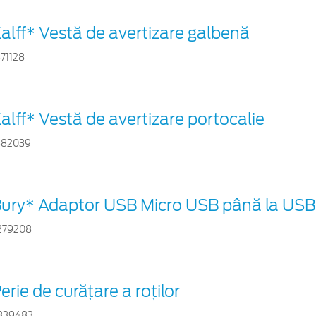
alff* Vestă de avertizare galbenă
871128
alff* Vestă de avertizare portocalie
882039
ury* Adaptor USB Micro USB până la USB 
279208
erie de curățare a roților
839483