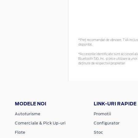
*Preţ recomandat de vânzare, TVA inclus. 
disponibil.
*Accesoriile identificate sunt accesorii ale
Bluetooth SIG, Inc. și orice utilizare a 
deținute de respectivii proprietari
MODELE NOI
LINK-URI RAPIDE
Autoturisme
Promotii
Comerciale & Pick Up-uri
Configurator
Flote
Stoc