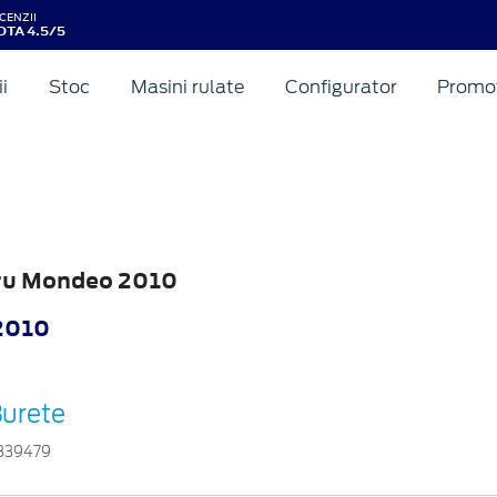
CENZII
OTA 4.5/5
ii
Stoc
Masini rulate
Configurator
Promot
tru Mondeo 2010
2010
urete
839479