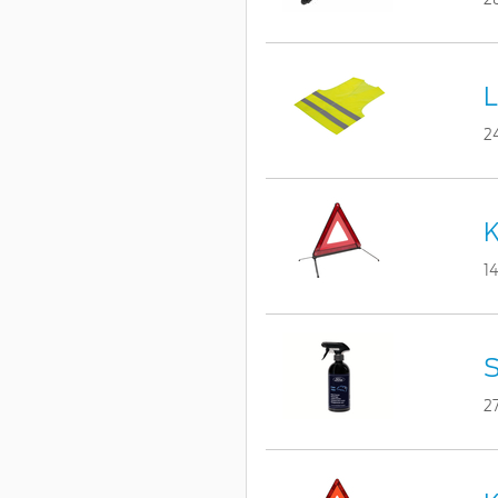
L
2
K
1
S
2