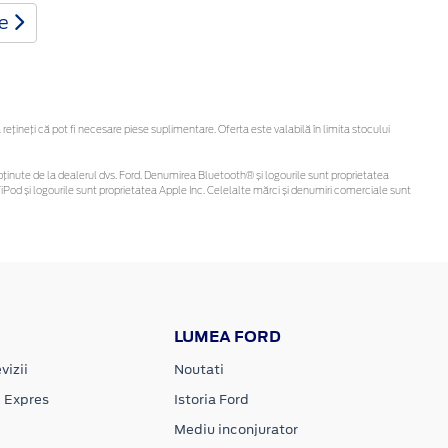
te
ineți că pot fi necesare piese suplimentare. Oferta este valabilă în limita stocului
 fi obținute de la dealerul dvs. Ford. Denumirea Bluetooth® și logourile sunt proprietatea
Pod și logourile sunt proprietatea Apple Inc. Celelalte mărci și denumiri comerciale sunt
LUMEA FORD
vizii
Noutati
e Expres
Istoria Ford
Mediu inconjurator