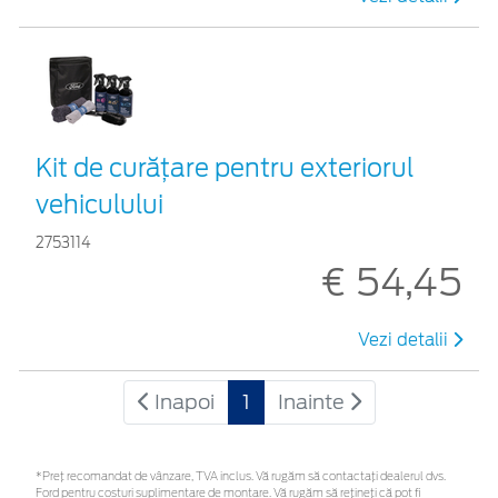
Kit de curățare pentru exteriorul
vehiculului
2753114
€ 54,45
Vezi detalii
Inapoi
1
Inainte
*Preţ recomandat de vânzare, TVA inclus. Vă rugăm să contactaţi dealerul dvs.
Ford pentru costuri suplimentare de montare. Vă rugăm să rețineți că pot fi