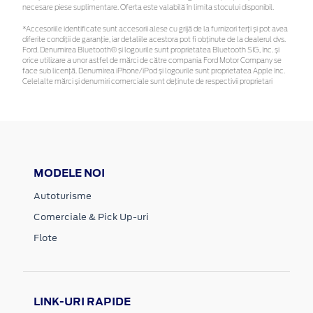
necesare piese suplimentare. Oferta este valabilă în limita stocului disponibil.
*Accesoriile identificate sunt accesorii alese cu grijă de la furnizori terți și pot avea
diferite condiții de garanție, iar detaliile acestora pot fi obținute de la dealerul dvs.
Ford. Denumirea Bluetooth® și logourile sunt proprietatea Bluetooth SIG, Inc. și
orice utilizare a unor astfel de mărci de către compania Ford Motor Company se
face sub licență. Denumirea iPhone/iPod și logourile sunt proprietatea Apple Inc.
Celelalte mărci și denumiri comerciale sunt deținute de respectivii proprietari
MODELE NOI
Autoturisme
Comerciale & Pick Up-uri
Flote
LINK-URI RAPIDE