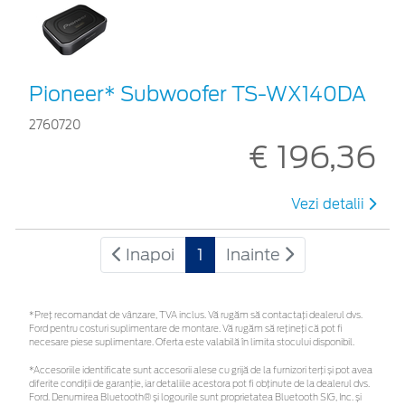
Pioneer* Subwoofer TS-WX140DA
2760720
€ 196,36
Vezi detalii
Inapoi
1
Inainte
*Preţ recomandat de vânzare, TVA inclus. Vă rugăm să contactaţi dealerul dvs.
Ford pentru costuri suplimentare de montare. Vă rugăm să rețineți că pot fi
necesare piese suplimentare. Oferta este valabilă în limita stocului disponibil.
*Accesoriile identificate sunt accesorii alese cu grijă de la furnizori terți și pot avea
diferite condiții de garanție, iar detaliile acestora pot fi obținute de la dealerul dvs.
Ford. Denumirea Bluetooth® și logourile sunt proprietatea Bluetooth SIG, Inc. și