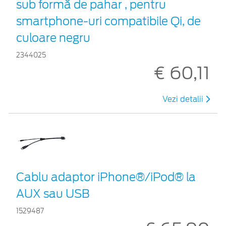
sub formă de pahar , pentru
smartphone-uri compatibile Qi, de
culoare negru
2344025
€ 60,11
Vezi detalii
Cablu adaptor iPhone®/iPod® la
AUX sau USB
1529487