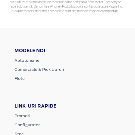
orice utilizare a unor astfel de mărci de către compania Ford Motor Company se
face sub licență. Denumirea iPhone/iPod și logourile sunt proprietatea Apple Inc.
Celelalte mărci și denumiri comerciale sunt deținute de respectivii proprietari
MODELE NOI
Autoturisme
Comerciale & Pick Up-uri
Flote
LINK-URI RAPIDE
Promotii
Configurator
Stoc