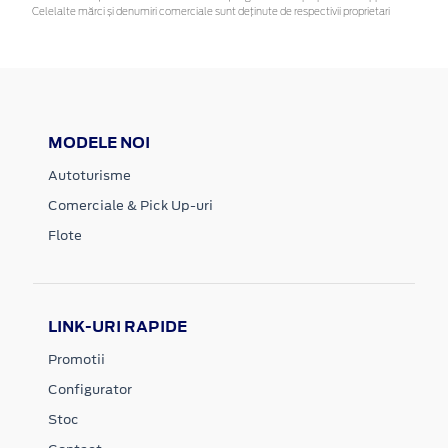
Celelalte mărci și denumiri comerciale sunt deținute de respectivii proprietari
MODELE NOI
Autoturisme
Comerciale & Pick Up-uri
Flote
LINK-URI RAPIDE
Promotii
Configurator
Stoc