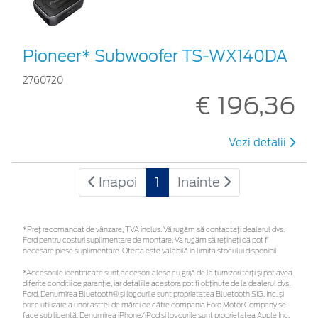
Pioneer* Subwoofer TS-WX140DA
2760720
€ 196,36
Vezi detalii
Inapoi
1
Inainte
*Preţ recomandat de vânzare, TVA inclus. Vă rugăm să contactaţi dealerul dvs.
Ford pentru costuri suplimentare de montare. Vă rugăm să rețineți că pot fi
necesare piese suplimentare. Oferta este valabilă în limita stocului disponibil.
*Accesoriile identificate sunt accesorii alese cu grijă de la furnizori terți și pot avea
diferite condiții de garanție, iar detaliile acestora pot fi obținute de la dealerul dvs.
Ford. Denumirea Bluetooth® și logourile sunt proprietatea Bluetooth SIG, Inc. și
orice utilizare a unor astfel de mărci de către compania Ford Motor Company se
face sub licență. Denumirea iPhone/iPod și logourile sunt proprietatea Apple Inc.