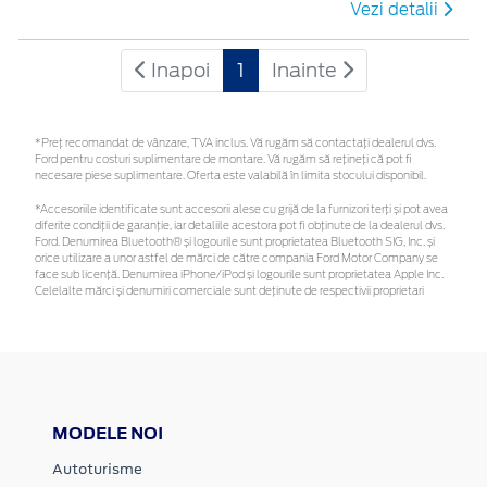
Vezi detalii
Inapoi
1
Inainte
*Preţ recomandat de vânzare, TVA inclus. Vă rugăm să contactaţi dealerul dvs.
Ford pentru costuri suplimentare de montare. Vă rugăm să rețineți că pot fi
necesare piese suplimentare. Oferta este valabilă în limita stocului disponibil.
*Accesoriile identificate sunt accesorii alese cu grijă de la furnizori terți și pot avea
diferite condiții de garanție, iar detaliile acestora pot fi obținute de la dealerul dvs.
Ford. Denumirea Bluetooth® și logourile sunt proprietatea Bluetooth SIG, Inc. și
orice utilizare a unor astfel de mărci de către compania Ford Motor Company se
face sub licență. Denumirea iPhone/iPod și logourile sunt proprietatea Apple Inc.
Celelalte mărci și denumiri comerciale sunt deținute de respectivii proprietari
MODELE NOI
Autoturisme