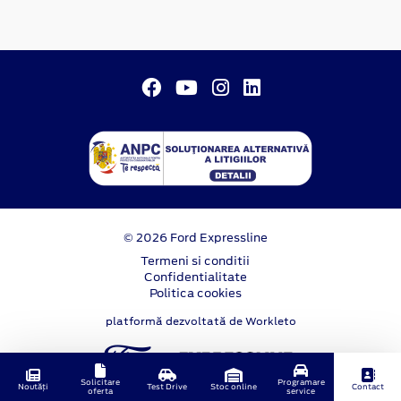
© 2026 Ford Expressline
Termeni si conditii
Confidentialitate
Politica cookies
platformă dezvoltată de Workleto
Solicitare
Programare
Noutăți
Test Drive
Stoc online
Contact
oferta
service