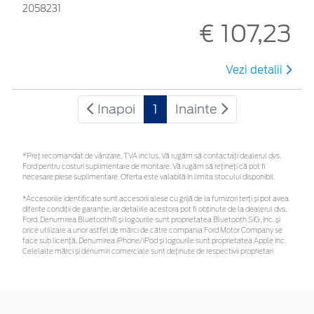
2058231
€ 107,23
Vezi detalii
Inapoi
1
Inainte
*Preţ recomandat de vânzare, TVA inclus. Vă rugăm să contactaţi dealerul dvs.
Ford pentru costuri suplimentare de montare. Vă rugăm să rețineți că pot fi
necesare piese suplimentare. Oferta este valabilă în limita stocului disponibil.
*Accesoriile identificate sunt accesorii alese cu grijă de la furnizori terți și pot avea
diferite condiții de garanție, iar detaliile acestora pot fi obținute de la dealerul dvs.
Ford. Denumirea Bluetooth® și logourile sunt proprietatea Bluetooth SIG, Inc. și
orice utilizare a unor astfel de mărci de către compania Ford Motor Company se
face sub licență. Denumirea iPhone/iPod și logourile sunt proprietatea Apple Inc.
Celelalte mărci și denumiri comerciale sunt deținute de respectivii proprietari