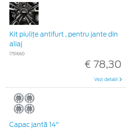
Kit piuliţe antifurt , pentru jante din
aliaj
1751660
€ 78,30
Vezi detalii
Capac jantă 14"