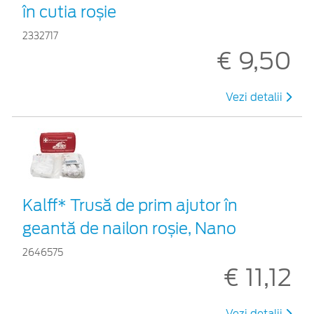
în cutia roșie
2332717
€ 9,50
Vezi detalii
Kalff* Trusă de prim ajutor în
geantă de nailon roșie, Nano
2646575
€ 11,12
Vezi detalii