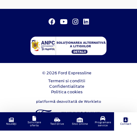
© 2026 Ford Expressline
Termeni si conditii
Confidentialitate
Politica cookies
platformă dezvoltată de Workleto
Solicitare
Programare
Noutăți
Test Drive
Stoc online
Contact
oferta
service