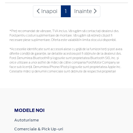
Inapoi
1
Inainte
*Preţ recomandat de vânzare, TVA inclus. Vă rugăm să contactaţi dealerul dvs.
Ford pentru costuri suplimentare de montare. Vă rugăm să rețineți că pot fi
necesare piese suplimentare. Oferta este valabilă în limita stocului disponibil.
*Accesoriile identificate sunt accesorii alese cu grijă de la furnizori terți și pot avea
diferite condiții de garanție, iar detaliile acestora pot fi obținute de la dealerul dvs.
Ford. Denumirea Bluetooth® și logourile sunt proprietatea Bluetooth SIG, Inc. și
orice utilizare a unor astfel de mărci de către compania Ford Motor Company se
face sub licență. Denumirea iPhone/iPod și logourile sunt proprietatea Apple Inc.
Celelalte mărci și denumiri comerciale sunt deținute de respectivii proprietari
MODELE NOI
Autoturisme
Comerciale & Pick Up-uri