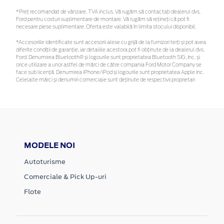
*Preţ recomandat de vânzare, TVA inclus. Vă rugăm să contactaţi dealerul dvs.
Ford pentru costuri suplimentare de montare. Vă rugăm să rețineți că pot fi
necesare piese suplimentare. Oferta este valabilă în limita stocului disponibil.
*Accesoriile identificate sunt accesorii alese cu grijă de la furnizori terți și pot avea
diferite condiții de garanție, iar detaliile acestora pot fi obținute de la dealerul dvs.
Ford. Denumirea Bluetooth® și logourile sunt proprietatea Bluetooth SIG, Inc. și
orice utilizare a unor astfel de mărci de către compania Ford Motor Company se
face sub licență. Denumirea iPhone/iPod și logourile sunt proprietatea Apple Inc.
Celelalte mărci și denumiri comerciale sunt deținute de respectivii proprietari
MODELE NOI
Autoturisme
Comerciale & Pick Up-uri
Flote