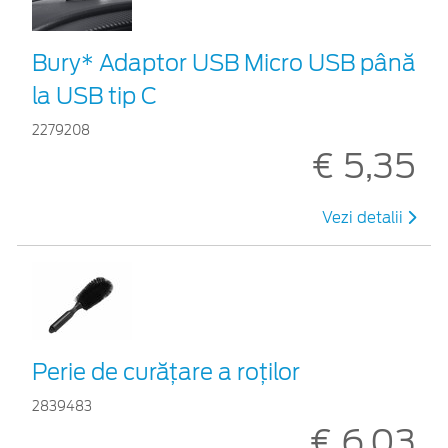
Bury* Adaptor USB Micro USB până
la USB tip C
2279208
€ 5,35
Vezi detalii
Perie de curățare a roților
2839483
€ 6,03