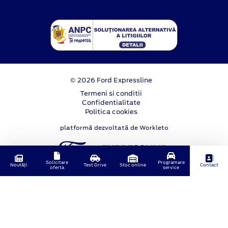
© 2026 Ford Expressline
Termeni si conditii
Confidentialitate
Politica cookies
platformă dezvoltată de Workleto
Solicitare
Programare
Noutăți
Test Drive
Stoc online
Contact
oferta
service