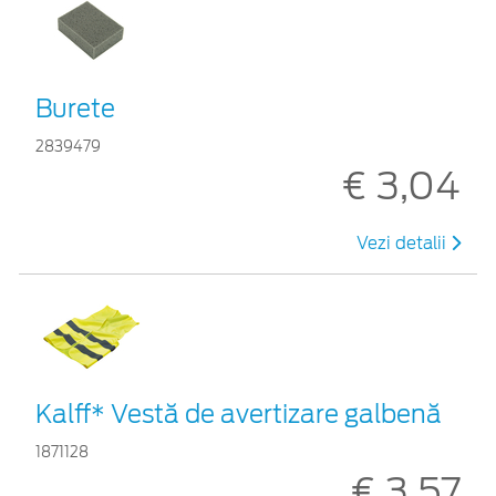
Burete
2839479
€ 3,04
Vezi detalii
Kalff* Vestă de avertizare galbenă
1871128
€ 3,57