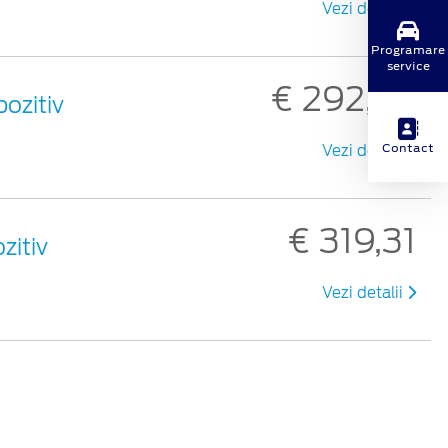
Vezi detalii
Programare
service
€ 292,29
ozitiv
Contact
Vezi detalii
€ 319,31
zitiv
Vezi detalii