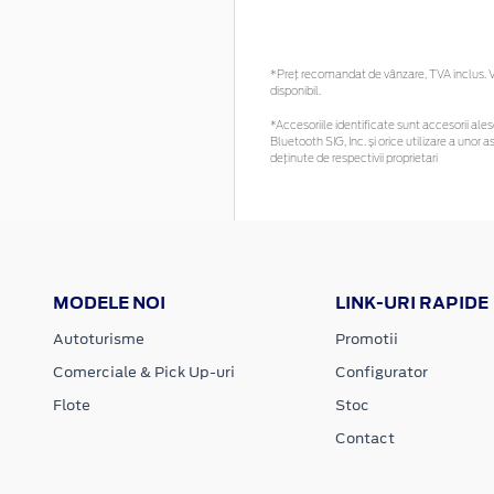
*Preţ recomandat de vânzare, TVA inclus. Vă
disponibil.
*Accesoriile identificate sunt accesorii alese
Bluetooth SIG, Inc. și orice utilizare a un
deținute de respectivii proprietari
MODELE NOI
LINK-URI RAPIDE
Autoturisme
Promotii
Comerciale & Pick Up-uri
Configurator
Flote
Stoc
Contact