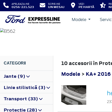
APELEAZA-NE
SCRIE-NE
VEZI
RE
0256-221.523
UN MESAJ
PE HARTĂ
N
Modele
Servic
KA+
2016
10 accesorii în Pro
CATEGORII
Modele
>
KA+ 2016
Jante (9)
Linie stilistică (3)
h
Transport (33)
23
Protecţie (28)