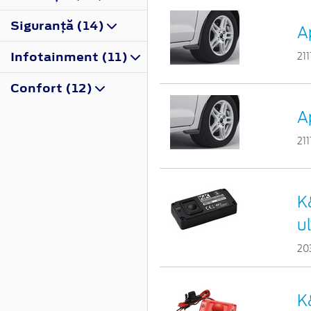
Siguranţă (14)
A
Infotainment (11)
21
Confort (12)
A
21
K
u
20
K