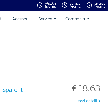
VÂNZĂRI
SERVICE
DIVERSE
ÎNCHIS
ÎNCHIS
ÎNCHIS
ii
Accesorii
Service
Compania
€ 18,63
ansparent
Vezi detalii