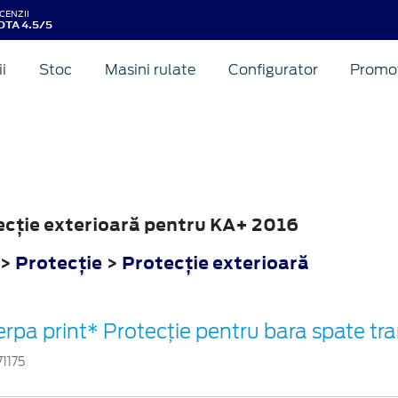
CENZII
OTA 4.5/5
ii
Stoc
Masini rulate
Configurator
Promot
tecţie exterioară pentru KA+ 2016
>
Protecţie
>
Protecţie exterioară
erpa print* Protecţie pentru bara spate tr
71175