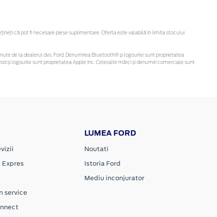
eți că pot fi necesare piese suplimentare. Oferta este valabilă în limita stocului
i obținute de la dealerul dvs. Ford. Denumirea Bluetooth® și logourile sunt proprietatea
d și logourile sunt proprietatea Apple Inc. Celelalte mărci și denumiri comerciale sunt
LUMEA FORD
vizii
Noutati
e Expres
Istoria Ford
Mediu inconjurator
n service
onnect