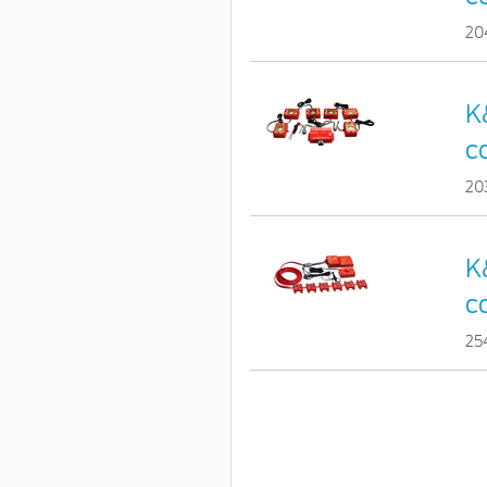
20
K
c
20
K
c
25