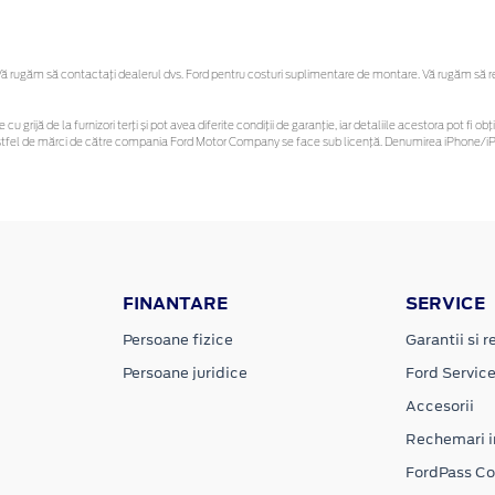
 rugăm să contactaţi dealerul dvs. Ford pentru costuri suplimentare de montare. Vă rugăm să rețin
 cu grijă de la furnizori terți și pot avea diferite condiții de garanție, iar detaliile acestora pot f
or astfel de mărci de către compania Ford Motor Company se face sub licență. Denumirea iPhone/iPo
FINANTARE
SERVICE
Persoane fizice
Garantii si re
Persoane juridice
Ford Servic
Accesorii
Rechemari i
FordPass C