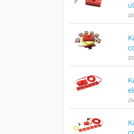
u
20
K
c
20
K
e
25
K
c