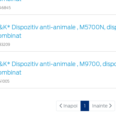
46845
&K* Dispozitiv anti-animale , M5700N, disp
ombinat
33209
&K* Dispozitiv anti-animale , M9700, dispo
ombinat
41005
Inapoi
1
Inainte