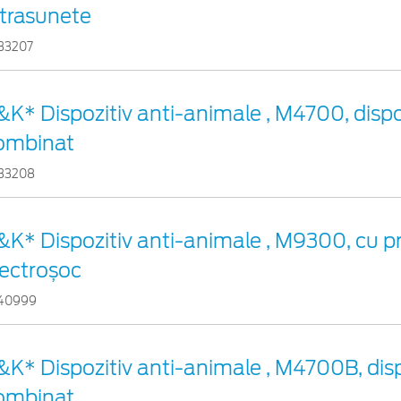
ltrasunete
33207
&K* Dispozitiv anti-animale , M4700, dispo
ombinat
33208
&K* Dispozitiv anti-animale , M9300, cu pr
lectroșoc
40999
&K* Dispozitiv anti-animale , M4700B, disp
ombinat