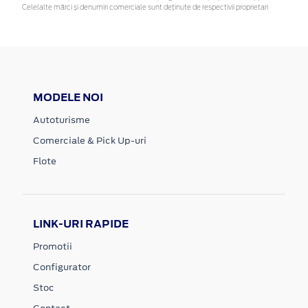
Celelalte mărci și denumiri comerciale sunt deținute de respectivii proprietari
MODELE NOI
Autoturisme
Comerciale & Pick Up-uri
Flote
LINK-URI RAPIDE
Promotii
Configurator
Stoc