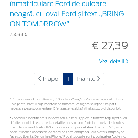
înmatriculare Ford de culoare
neagră, cu oval Ford și text „BRING
ON TOMORROW”
2569816
€ 27,39
Vezi detalii
Inapoi
1
Inainte
*Preţ recomandat de vânzare, TVA inclus. Vă rugăm să contactaţi dealerul dvs.
Ford pentru costuri suplimentare de montare. Vă rugăm să rețineți că pot fi
necesare piese suplimentare. Oferta este valabilă în limita stocului disponibil.
*Accesoriile identificate sunt accesorii alese cu grijă de la furnizori terți și pot avea
diferite condiții de garanție, iar detaliile acestora pot fi obținute de la dealerul dvs.
Ford. Denumirea Bluetooth® și logourile sunt proprietatea Bluetooth SIG, Inc. și
orice utilizare a unor astfel de mărci de către compania Ford Motor Company se
face sub licență. Denumirea iPhone/iPod și logourile sunt proprietatea Apple Inc.