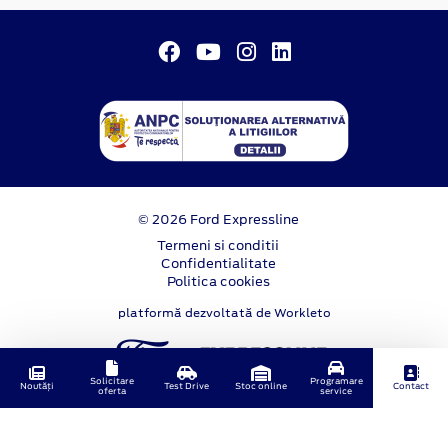
© 2026 Ford Expressline
Termeni si conditii
Confidentialitate
Politica cookies
platformă dezvoltată de Workleto
Solicitare
Programare
Noutăți
Test Drive
Stoc online
Contact
oferta
service