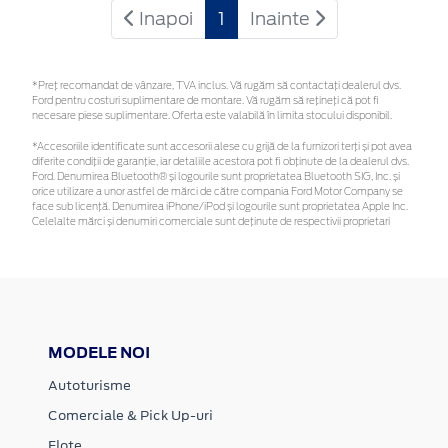
Inapoi
1
Inainte
*Preţ recomandat de vânzare, TVA inclus. Vă rugăm să contactaţi dealerul dvs.
Ford pentru costuri suplimentare de montare. Vă rugăm să rețineți că pot fi
necesare piese suplimentare. Oferta este valabilă în limita stocului disponibil.
*Accesoriile identificate sunt accesorii alese cu grijă de la furnizori terți și pot avea
diferite condiții de garanție, iar detaliile acestora pot fi obținute de la dealerul dvs.
Ford. Denumirea Bluetooth® și logourile sunt proprietatea Bluetooth SIG, Inc. și
orice utilizare a unor astfel de mărci de către compania Ford Motor Company se
face sub licență. Denumirea iPhone/iPod și logourile sunt proprietatea Apple Inc.
Celelalte mărci și denumiri comerciale sunt deținute de respectivii proprietari
MODELE NOI
Autoturisme
Comerciale & Pick Up-uri
Flote