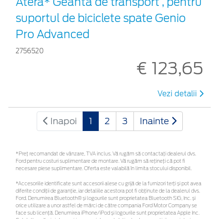
Atera* Geantă de transport , pentru
suportul de biciclete spate Genio
Pro Advanced
2756520
€ 123,65
Vezi detalii
Inapoi
1
2
3
Inainte
*Preţ recomandat de vânzare, TVA inclus. Vă rugăm să contactaţi dealerul dvs.
Ford pentru costuri suplimentare de montare. Vă rugăm să rețineți că pot fi
necesare piese suplimentare. Oferta este valabilă în limita stocului disponibil.
*Accesoriile identificate sunt accesorii alese cu grijă de la furnizori terți și pot avea
diferite condiții de garanție, iar detaliile acestora pot fi obținute de la dealerul dvs.
Ford. Denumirea Bluetooth® și logourile sunt proprietatea Bluetooth SIG, Inc. și
orice utilizare a unor astfel de mărci de către compania Ford Motor Company se
face sub licență. Denumirea iPhone/iPod și logourile sunt proprietatea Apple Inc.