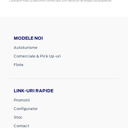
Celelalte mărci și denumiri comerciale sunt deținute de respectivii proprietari
MODELE NOI
Autoturisme
Comerciale & Pick Up-uri
Flote
LINK-URI RAPIDE
Promotii
Configurator
Stoc
Contact