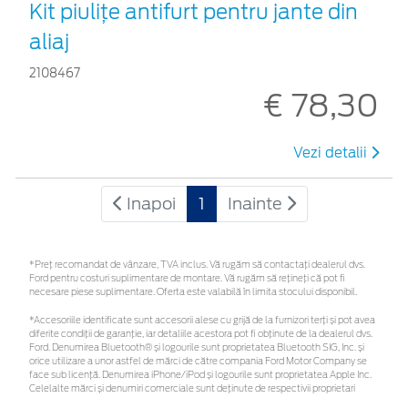
Kit piuliţe antifurt pentru jante din
aliaj
2108467
€ 78,30
Vezi detalii
Inapoi
1
Inainte
*Preţ recomandat de vânzare, TVA inclus. Vă rugăm să contactaţi dealerul dvs.
Ford pentru costuri suplimentare de montare. Vă rugăm să rețineți că pot fi
necesare piese suplimentare. Oferta este valabilă în limita stocului disponibil.
*Accesoriile identificate sunt accesorii alese cu grijă de la furnizori terți și pot avea
diferite condiții de garanție, iar detaliile acestora pot fi obținute de la dealerul dvs.
Ford. Denumirea Bluetooth® și logourile sunt proprietatea Bluetooth SIG, Inc. și
orice utilizare a unor astfel de mărci de către compania Ford Motor Company se
face sub licență. Denumirea iPhone/iPod și logourile sunt proprietatea Apple Inc.
Celelalte mărci și denumiri comerciale sunt deținute de respectivii proprietari