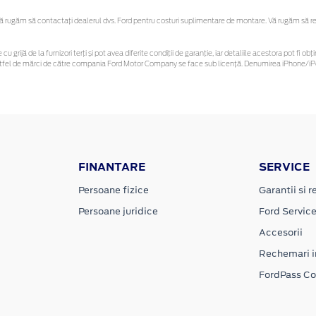
rugăm să contactaţi dealerul dvs. Ford pentru costuri suplimentare de montare. Vă rugăm să rețin
cu grijă de la furnizori terți și pot avea diferite condiții de garanție, iar detaliile acestora pot fi
r astfel de mărci de către compania Ford Motor Company se face sub licență. Denumirea iPhone/iPo
FINANTARE
SERVICE
Persoane fizice
Garantii si re
Persoane juridice
Ford Servic
Accesorii
Rechemari i
FordPass C