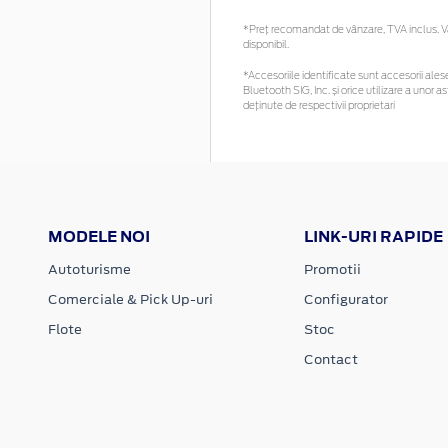
*Preţ recomandat de vânzare, TVA inclus. Vă 
disponibil.
*Accesoriile identificate sunt accesorii alese 
Bluetooth SIG, Inc. și orice utilizare a uno
deținute de respectivii proprietari
MODELE NOI
LINK-URI RAPIDE
Autoturisme
Promotii
Comerciale & Pick Up-uri
Configurator
Flote
Stoc
Contact