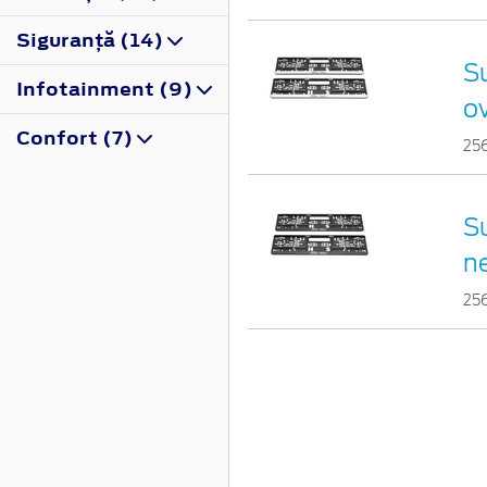
Siguranţă (14)
Su
Infotainment (9)
o
Confort (7)
25
Su
n
25