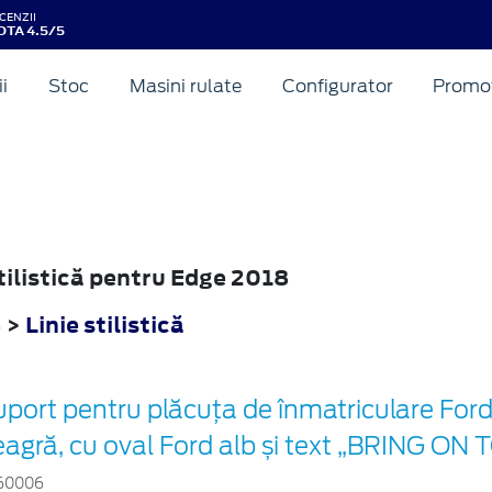
CENZII
OTA 4.5/5
ii
Stoc
Masini rulate
Configurator
Promot
stilistică pentru Edge 2018
8
>
Linie stilistică
port pentru plăcuța de înmatriculare Ford
eagră, cu oval Ford alb și text „BRING 
60006