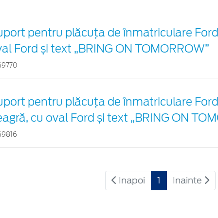
port pentru plăcuța de înmatriculare Ford 
val Ford și text „BRING ON TOMORROW”
69770
port pentru plăcuța de înmatriculare Ford
eagră, cu oval Ford și text „BRING ON 
69816
Inapoi
1
Inainte