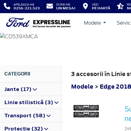
APELEAZA-NE
SCRIE-NE
VEZI
RE
0256-221.523
UN MESAJ
PE HARTĂ
N
Modele
Servic
EDGE
2018
3 accesorii în Linie 
CATEGORII
Modele
>
Edge 201
Jante (17)
Linie stilistică (3)
Su
Transport (58)
n
Protecţie (32)
24