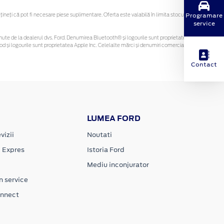
Programare
eți că pot fi necesare piese suplimentare. Oferta este valabilă în limita stocului
service
 obținute de la dealerul dvs. Ford. Denumirea Bluetooth® și logourile sunt proprietatea
d și logourile sunt proprietatea Apple Inc. Celelalte mărci și denumiri comerciale sunt
Contact
LUMEA FORD
vizii
Noutati
e Expres
Istoria Ford
Mediu inconjurator
n service
onnect