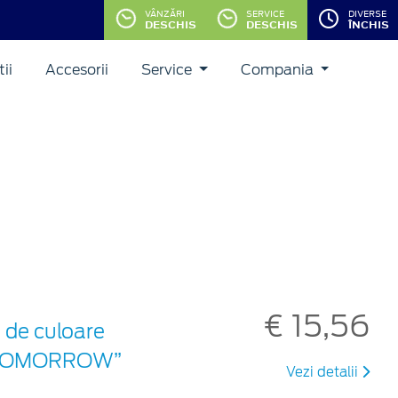
VÂNZĂRI
SERVICE
DIVERSE
DESCHIS
DESCHIS
ÎNCHIS
ii
Accesorii
Service
Compania
€ 15,56
 de culoare
ON TOMORROW”
Vezi detalii