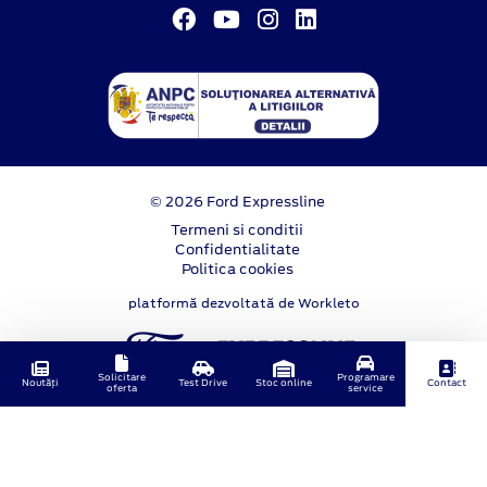
© 2026 Ford Expressline
Termeni si conditii
Confidentialitate
Politica cookies
platformă dezvoltată de Workleto
Solicitare
Programare
Noutăți
Test Drive
Stoc online
Contact
oferta
service