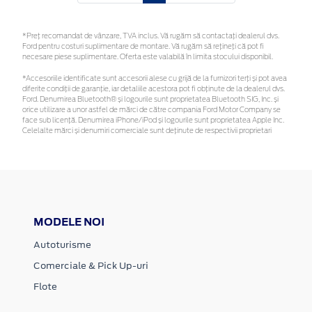
*Preţ recomandat de vânzare, TVA inclus. Vă rugăm să contactaţi dealerul dvs.
Ford pentru costuri suplimentare de montare. Vă rugăm să rețineți că pot fi
necesare piese suplimentare. Oferta este valabilă în limita stocului disponibil.
*Accesoriile identificate sunt accesorii alese cu grijă de la furnizori terți și pot avea
diferite condiții de garanție, iar detaliile acestora pot fi obținute de la dealerul dvs.
Ford. Denumirea Bluetooth® și logourile sunt proprietatea Bluetooth SIG, Inc. și
orice utilizare a unor astfel de mărci de către compania Ford Motor Company se
face sub licență. Denumirea iPhone/iPod și logourile sunt proprietatea Apple Inc.
Celelalte mărci și denumiri comerciale sunt deținute de respectivii proprietari
MODELE NOI
Autoturisme
Comerciale & Pick Up-uri
Flote