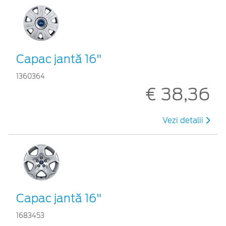
Capac jantă 16"
1360364
€ 38,36
Vezi detalii
Capac jantă 16"
1683453