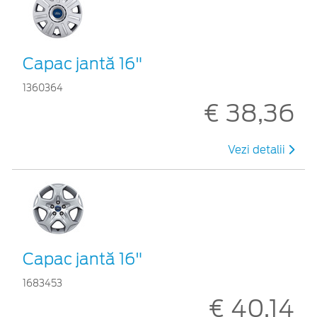
Capac jantă 16"
1360364
€ 38,36
Vezi detalii
Capac jantă 16"
1683453
€ 40,14