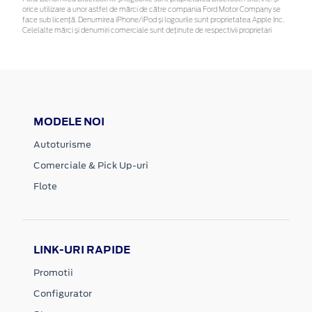
orice utilizare a unor astfel de mărci de către compania Ford Motor Company se
face sub licență. Denumirea iPhone/iPod și logourile sunt proprietatea Apple Inc.
Celelalte mărci și denumiri comerciale sunt deținute de respectivii proprietari
MODELE NOI
Autoturisme
Comerciale & Pick Up-uri
Flote
LINK-URI RAPIDE
Promotii
Configurator