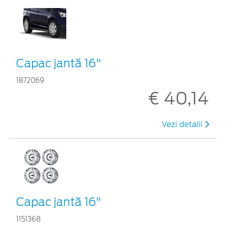
Capac jantă 16"
1872069
€ 40,14
Vezi detalii
Capac jantă 16"
1151368