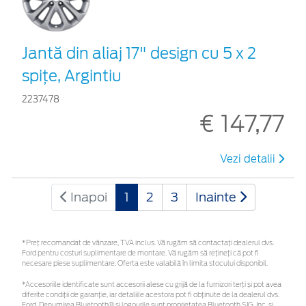
Jantă din aliaj 17" design cu 5 x 2
spiţe, Argintiu
2237478
€ 147,77
Vezi detalii
Inapoi
1
2
3
Inainte
*Preţ recomandat de vânzare, TVA inclus. Vă rugăm să contactaţi dealerul dvs.
Ford pentru costuri suplimentare de montare. Vă rugăm să rețineți că pot fi
necesare piese suplimentare. Oferta este valabilă în limita stocului disponibil.
*Accesoriile identificate sunt accesorii alese cu grijă de la furnizori terți și pot avea
diferite condiții de garanție, iar detaliile acestora pot fi obținute de la dealerul dvs.
Ford. Denumirea Bluetooth® și logourile sunt proprietatea Bluetooth SIG, Inc. și