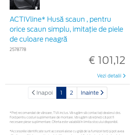
ACTIVline* Husă scaun , pentru
orice scaun simplu, imitație de piele
de culoare neagră
2578778
€ 101,12
Vezi detalii
Inapoi
1
2
Inainte
*Preţ recomandat de vânzare, TVA inclus. Vă rugăm să contactaţi dealerul dvs.
Ford pentru costuri suplimentare de montare. Vă rugăm să rețineți că pot fi
necesare piese suplimentare. Oferta este valabilă în limita stocului disponibil.
*Accesoriile identificate sunt accesorii alese cu grijă de la furnizori terți și pot avea