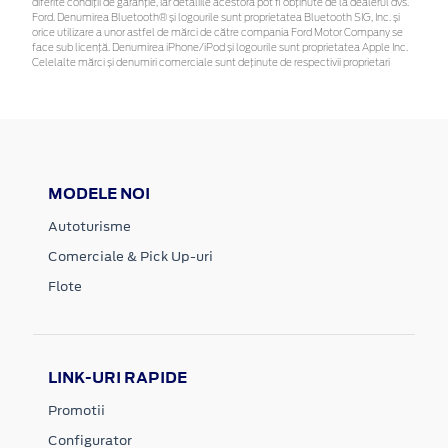
diferite condiții de garanție, iar detaliile acestora pot fi obținute de la dealerul dvs.
Ford. Denumirea Bluetooth® și logourile sunt proprietatea Bluetooth SIG, Inc. și
orice utilizare a unor astfel de mărci de către compania Ford Motor Company se
face sub licență. Denumirea iPhone/iPod și logourile sunt proprietatea Apple Inc.
Celelalte mărci și denumiri comerciale sunt deținute de respectivii proprietari
MODELE NOI
Autoturisme
Comerciale & Pick Up-uri
Flote
LINK-URI RAPIDE
Promotii
Configurator