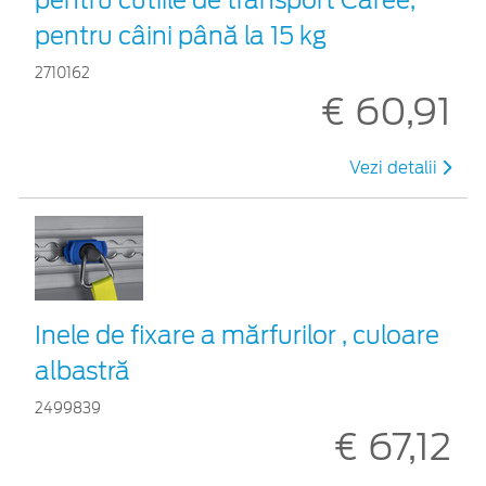
pentru câini până la 15 kg
2710162
€ 60,91
Vezi detalii
Inele de fixare a mărfurilor , culoare
albastră
2499839
€ 67,12