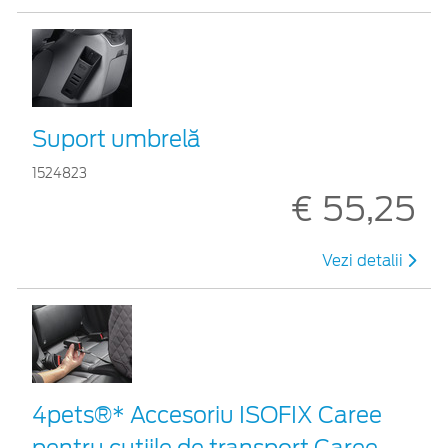
Suport umbrelă
1524823
€ 55,25
Vezi detalii
4pets®* Accesoriu ISOFIX Caree
pentru cutiile de transport Caree,