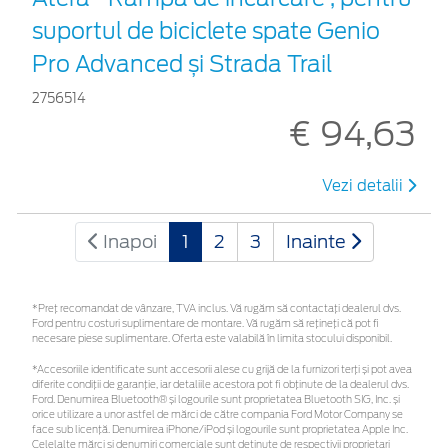
suportul de biciclete spate Genio
Pro Advanced și Strada Trail
2756514
€ 94,63
Vezi detalii
Inapoi
1
2
3
Inainte
*Preţ recomandat de vânzare, TVA inclus. Vă rugăm să contactaţi dealerul dvs.
Ford pentru costuri suplimentare de montare. Vă rugăm să rețineți că pot fi
necesare piese suplimentare. Oferta este valabilă în limita stocului disponibil.
*Accesoriile identificate sunt accesorii alese cu grijă de la furnizori terți și pot avea
diferite condiții de garanție, iar detaliile acestora pot fi obținute de la dealerul dvs.
Ford. Denumirea Bluetooth® și logourile sunt proprietatea Bluetooth SIG, Inc. și
orice utilizare a unor astfel de mărci de către compania Ford Motor Company se
face sub licență. Denumirea iPhone/iPod și logourile sunt proprietatea Apple Inc.
Celelalte mărci și denumiri comerciale sunt deținute de respectivii proprietari