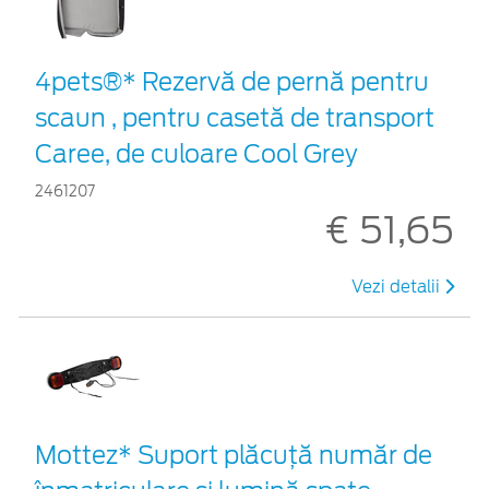
4pets®* Rezervă de pernă pentru
scaun , pentru casetă de transport
Caree, de culoare Cool Grey
2461207
€ 51,65
Vezi detalii
Mottez* Suport plăcuță număr de