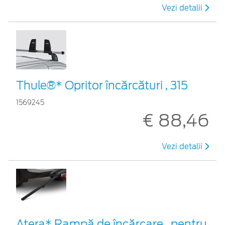
Vezi detalii
Thule®* Opritor încărcături , 315
1569245
€ 88,46
Vezi detalii
Atera* Rampă de încărcare , pentru