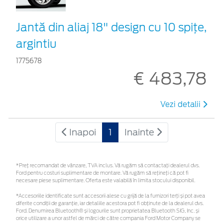
Jantă din aliaj 18" design cu 10 spiţe,
argintiu
1775678
€ 483,78
Vezi detalii
Inapoi
1
Inainte
*Preţ recomandat de vânzare, TVA inclus. Vă rugăm să contactaţi dealerul dvs.
Ford pentru costuri suplimentare de montare. Vă rugăm să rețineți că pot fi
necesare piese suplimentare. Oferta este valabilă în limita stocului disponibil.
*Accesoriile identificate sunt accesorii alese cu grijă de la furnizori terți și pot avea
diferite condiții de garanție, iar detaliile acestora pot fi obținute de la dealerul dvs.
Ford. Denumirea Bluetooth® și logourile sunt proprietatea Bluetooth SIG, Inc. și
orice utilizare a unor astfel de mărci de către compania Ford Motor Company se