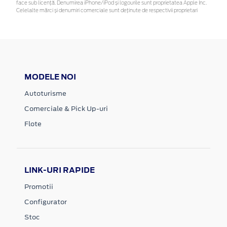
face sub licență. Denumirea iPhone/iPod și logourile sunt proprietatea Apple Inc.
Celelalte mărci și denumiri comerciale sunt deținute de respectivii proprietari
MODELE NOI
Autoturisme
Comerciale & Pick Up-uri
Flote
LINK-URI RAPIDE
Promotii
Configurator
Stoc