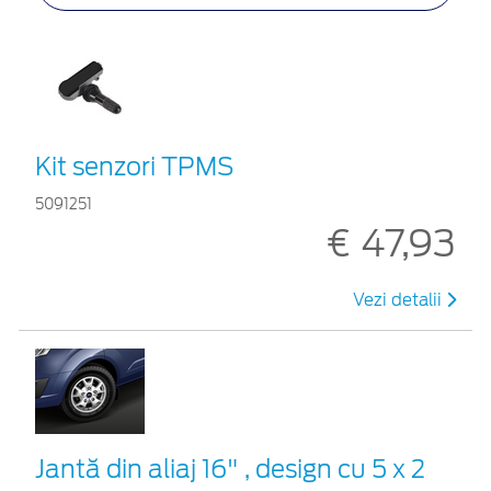
Kit senzori TPMS
5091251
€ 47,93
Vezi detalii
Jantă din aliaj 16" , design cu 5 x 2