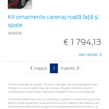
Kit ornamente carenaj roată faţă şi
spate
1906936
€ 1 794,13
Vezi detalii
Inapoi
1
Inainte
*Preţ recomandat de vânzare, TVA inclus. Vă rugăm să contactaţi dealerul dvs.
Ford pentru costuri suplimentare de montare. Vă rugăm să rețineți că pot fi
necesare piese suplimentare. Oferta este valabilă în limita stocului disponibil.
*Accesoriile identificate sunt accesorii alese cu grijă de la furnizori terți și pot avea
diferite condiții de garanție, iar detaliile acestora pot fi obținute de la dealerul dvs.
Ford. Denumirea Bluetooth® și logourile sunt proprietatea Bluetooth SIG, Inc. și