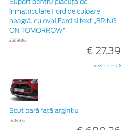
Suport pentru plăcuța de
înmatriculare Ford de culoare
neagră, cu oval Ford și text „BRING
ON TOMORROW”
2569816
€ 27,39
Vezi detalii
Scut bară faţă argintiu
1904973