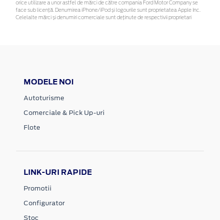
orice utilizare a unor astfel de mărci de către compania Ford Motor Company se
face sub licență. Denumirea iPhone/iPod și logourile sunt proprietatea Apple Inc.
Celelalte mărci și denumiri comerciale sunt deținute de respectivii proprietari
MODELE NOI
Autoturisme
Comerciale & Pick Up-uri
Flote
LINK-URI RAPIDE
Promotii
Configurator
Stoc