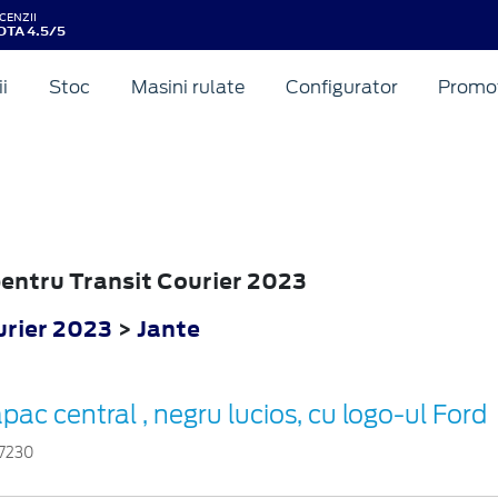
CENZII
OTA 4.5/5
ii
Stoc
Masini rulate
Configurator
Promot
 pentru Transit Courier 2023
urier 2023
>
Jante
pac central , negru lucios, cu logo-ul Ford
7230