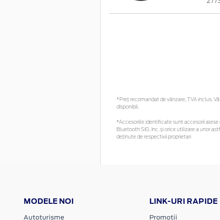
277
*Preţ recomandat de vânzare, TVA inclus. Vă r
disponibil.
*Accesoriile identificate sunt accesorii alese c
Bluetooth SIG, Inc. și orice utilizare a unor
deținute de respectivii proprietari
MODELE NOI
LINK-URI RAPIDE
Autoturisme
Promotii