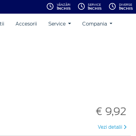
VÂNZĂRI
SERVICE
DIVERSE
ÎNCHIS
ÎNCHIS
ÎNCHIS
ii
Accesorii
Service
Compania
€ 9,92
Vezi detalii