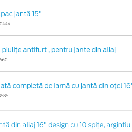
pac jantă 15"
0444
t piuliţe antifurt , pentru jante din aliaj
1660
ată completă de iarnă cu jantă din oțel 16
3585
ntă din aliaj 16" design cu 10 spițe, argintiu