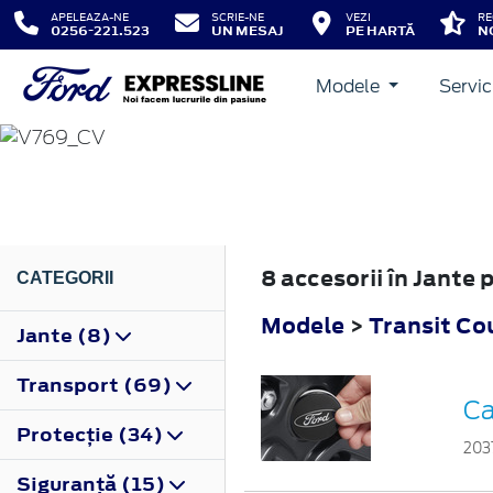
APELEAZA-NE
SCRIE-NE
VEZI
RE
0256-221.523
UN MESAJ
PE HARTĂ
N
Modele
Servic
TRANSIT COURIER
2023
8 accesorii în Jante
CATEGORII
Modele
>
Transit Co
Jante (8)
Transport (69)
Ca
Protecţie (34)
203
Siguranţă (15)