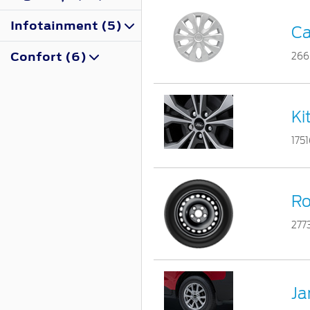
Infotainment (5)
Ca
Confort (6)
266
Ki
175
Ro
277
Ja