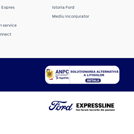
e Expres
Istoria Ford
Mediu inconjurator
n service
onnect