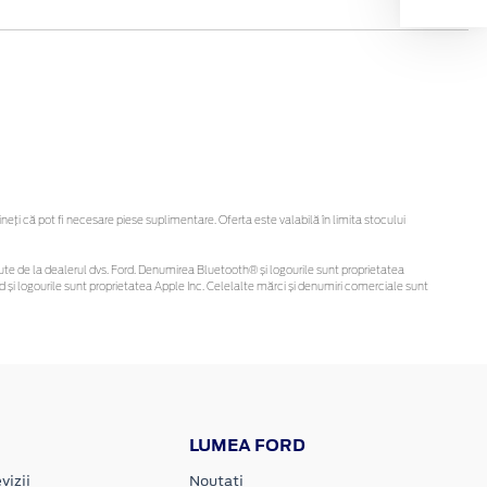
ți că pot fi necesare piese suplimentare. Oferta este valabilă în limita stocului
obținute de la dealerul dvs. Ford. Denumirea Bluetooth® și logourile sunt proprietatea
și logourile sunt proprietatea Apple Inc. Celelalte mărci și denumiri comerciale sunt
LUMEA FORD
vizii
Noutati