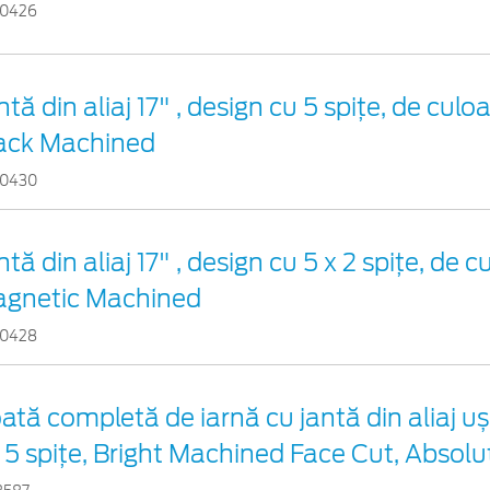
0426
ntă din aliaj 17" , design cu 5 spițe, de cul
ack Machined
0430
ntă din aliaj 17" , design cu 5 x 2 spițe, de c
gnetic Machined
0428
ată completă de iarnă cu jantă din aliaj uș
 5 spițe, Bright Machined Face Cut, Absolu