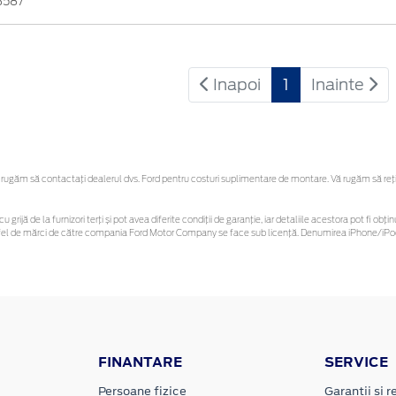
3587
Inapoi
1
Inainte
ugăm să contactaţi dealerul dvs. Ford pentru costuri suplimentare de montare. Vă rugăm să reține
u grijă de la furnizori terți și pot avea diferite condiții de garanție, iar detaliile acestora pot fi 
 astfel de mărci de către compania Ford Motor Company se face sub licență. Denumirea iPhone/iPod 
FINANTARE
SERVICE
Persoane fizice
Garantii si re