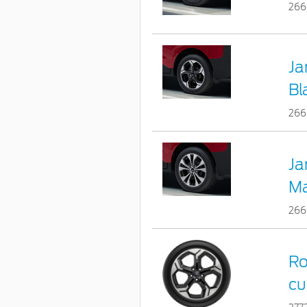
266
Ja
Bl
266
Ja
Ma
266
Ro
cu